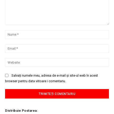
Comentariu:
Nu
Ema
Web
Salvați numele meu, adresa de e-mail și site-ul web în acest
browser pentru data viitoare i comentariu.
Distribuie Postarea: