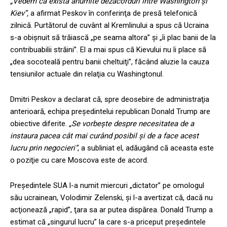
„Vedem că există anumite dezacorduri între Washington şi
Kiev”,
a afirmat Peskov în conferinţa de presă telefonică
zilnică. Purtătorul de cuvânt al Kremlinului a spus că Ucraina
s-a obişnuit să trăiască „pe seama altora” şi „îi plac banii de la
contribuabilii străini”. El a mai spus că Kievului nu îi place să
„dea socoteală pentru banii cheltuiţi”, făcând aluzie la cauza
tensiunilor actuale din relaţia cu Washingtonul.
Dmitri Peskov a declarat că, spre deosebire de administraţia
anterioară, echipa preşedintelui republican Donald Trump are
obiective diferite.
„Se vorbeşte despre necesitatea de a
instaura pacea cât mai curând posibil şi de a face acest
lucru prin negocieri”
, a subliniat el, adăugând că aceasta este
o poziţie cu care Moscova este de acord.
Preşedintele SUA l-a numit miercuri „dictator” pe omologul
său ucrainean, Volodimir Zelenski, şi l-a avertizat că, dacă nu
acţionează „rapid”, ţara sa ar putea dispărea. Donald Trump a
estimat că „singurul lucru” la care s-a priceput preşedintele