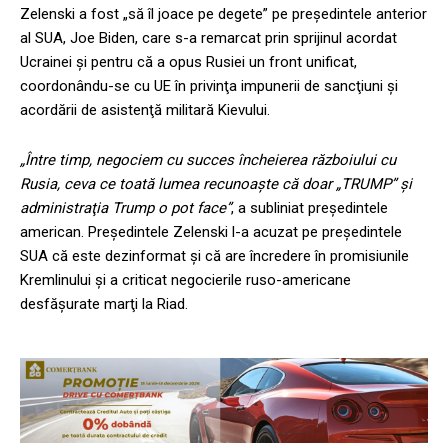
Zelenski a fost „să îl joace pe degete” pe preşedintele anterior
al SUA, Joe Biden, care s-a remarcat prin sprijinul acordat
Ucrainei şi pentru că a opus Rusiei un front unificat,
coordonându-se cu UE în privinţa impunerii de sancţiuni şi
acordării de asistenţă militară Kievului.
„Între timp, negociem cu succes încheierea războiului cu
Rusia, ceva ce toată lumea recunoaşte că doar „TRUMP” şi
administraţia Trump o pot face”
, a subliniat preşedintele
american. Preşedintele Zelenski l-a acuzat pe preşedintele
SUA că este dezinformat şi că are încredere în promisiunile
Kremlinului şi a criticat negocierile ruso-americane
desfăşurate marţi la Riad.