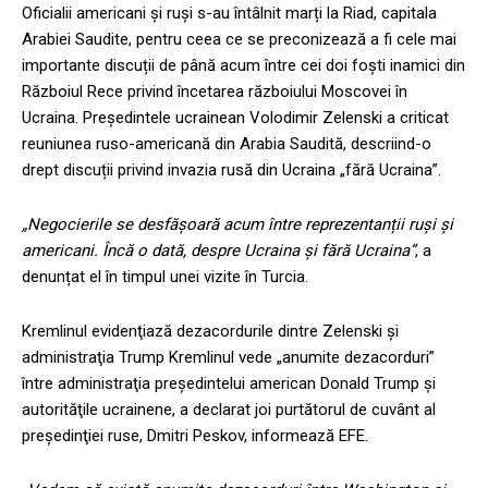
Oficialii americani și ruși s-au întâlnit marți la Riad, capitala
Arabiei Saudite, pentru ceea ce se preconizează a fi cele mai
importante discuții de până acum între cei doi foști inamici din
Războiul Rece privind încetarea războiului Moscovei în
Ucraina. Președintele ucrainean Volodimir Zelenski a criticat
reuniunea ruso-americană din Arabia Saudită, descriind-o
drept discuții privind invazia rusă din Ucraina „fără Ucraina”.
„Negocierile se desfășoară acum între reprezentanții ruși și
americani. Încă o dată, despre Ucraina și fără Ucraina”
, a
denunțat el în timpul unei vizite în Turcia.
Kremlinul evidenţiază dezacordurile dintre Zelenski şi
administraţia Trump Kremlinul vede „anumite dezacorduri”
între administraţia preşedintelui american Donald Trump şi
autorităţile ucrainene, a declarat joi purtătorul de cuvânt al
preşedinţiei ruse, Dmitri Peskov, informează EFE.