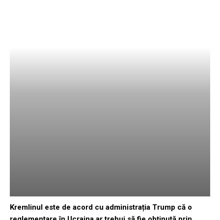
Kremlinul este de acord cu administrația Trump că o
reglementare în Ucraina ar trebui să fie obținută prin