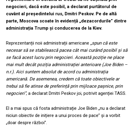
negocieri, dacă este posibil, a declarat purtătorul de
cuvânt al președintelui rus, Dmitri Peskov. Pe de altă
parte, Moscova scoate în evidență „dezacordurile” dintre
administrația Trump și conducerea de la Kiev.
Reprezentanții noii administrații americane
„spun că este
necesar să se stabilească pacea cât mai curând posibil și să
se facă acest lucru prin negocieri. Această poziție ne place
mai mult decât poziția administrației anterioare (Joe Biden –
n.r.). Aici suntem absolut de acord cu administrația
americană. De asemenea, credem că toate obiectivele ar
trebui să fie atinse de preferință prin mijloace pașnice, prin
negocieri”
, a declarat Dmitri Peskov joi, potrivit agenției TASS.
El a mai spus că fosta administrație Joe Biden „nu a declarat
niciun obiectiv de inițiere a unui proces de pace” și a vorbit
„doar despre război”.