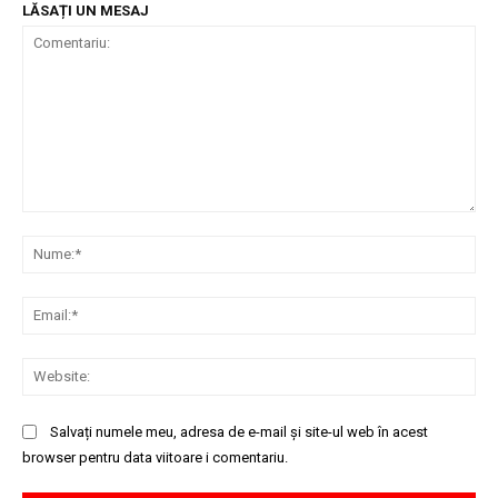
LĂSAȚI UN MESAJ
Comentariu:
Nu
Ema
Web
Salvați numele meu, adresa de e-mail și site-ul web în acest
browser pentru data viitoare i comentariu.