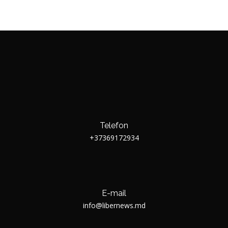
Telefon
+37369172934
E-mail
info@libernews.md