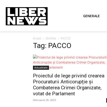
GENERALE
Acasă
Etichete
PACCO
Tag: PACCO
Actualitate
Proiectul de lege privind crearea
Procuraturii Anticorupție și
Combaterea Crimei Organizate,
votat de Parlament
februarie 20, 2025