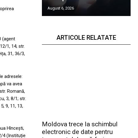
August 6, 2026
 oprirea
ARTICOLE RELATATE
0 (agent
2/1, 14; str.
ița, 31, 36/3,
de adresele:
tapă va avea
; str. Romană,
u, 3, 8/1; str.
5, 9, 11, 13,
Moldova trece la schimbul
aua Hîncești,
electronic de date pentru
2/4 (Instituție