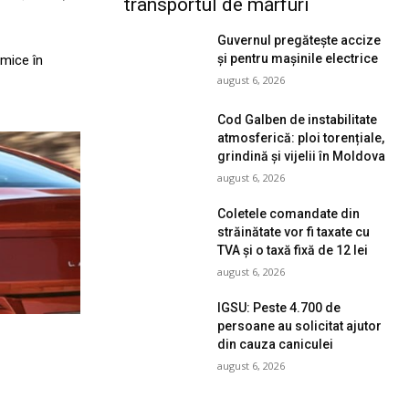
transportul de mărfuri
Guvernul pregătește accize
și pentru mașinile electrice
rmice în
august 6, 2026
Cod Galben de instabilitate
atmosferică: ploi torențiale,
grindină și vijelii în Moldova
august 6, 2026
Coletele comandate din
străinătate vor fi taxate cu
TVA și o taxă fixă de 12 lei
august 6, 2026
IGSU: Peste 4.700 de
persoane au solicitat ajutor
din cauza caniculei
august 6, 2026