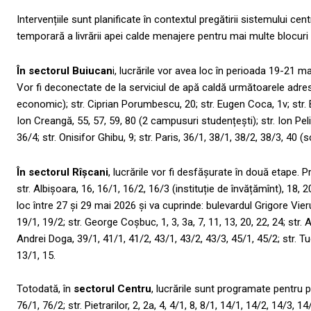
Intervențiile sunt planificate în contextul pregătirii sistemului c
temporară a livrării apei calde menajere pentru mai multe blocuri lo
În sectorul Buiucan
i, lucrările vor avea loc în perioada 19-21 m
Vor fi deconectate de la serviciul de apă caldă următoarele adrese
economic); str. Ciprian Porumbescu, 20; str. Eugen Coca, 1v; str. Bu
Ion Creangă, 55, 57, 59, 80 (2 campusuri studențești); str. Ion Peli
36/4; str. Onisifor Ghibu, 9; str. Paris, 36/1, 38/1, 38/2, 38/3, 40 (
În sectorul Rîșcani
, lucrările vor fi desfășurate în două etape
str. Albișoara, 16, 16/1, 16/2, 16/3 (instituție de învățămînt), 18, 
loc între 27 și 29 mai 2026 și va cuprinde: bulevardul Grigore Vieru
19/1, 19/2; str. George Coșbuc, 1, 3, 3a, 7, 11, 13, 20, 22, 24; str. 
Andrei Doga, 39/1, 41/1, 41/2, 43/1, 43/2, 43/3, 45/1, 45/2; str. Tudor 
13/1, 15.
Totodată, în
sectorul Centru
, lucrările sunt programate pentru 
76/1, 76/2; str. Pietrarilor, 2, 2a, 4, 4/1, 8, 8/1, 14/1, 14/2, 14/3, 1