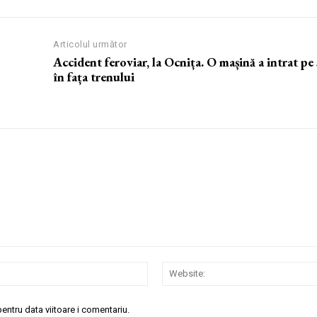
Articolul următor
Accident feroviar, la Ocnița. O mașină a intrat pe 
în fața trenului
Email:*
entru data viitoare i comentariu.