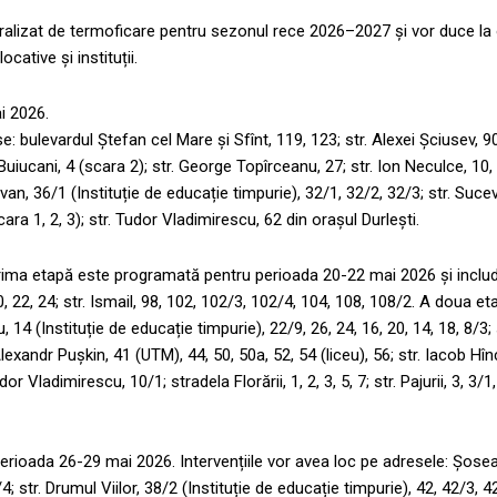
entralizat de termoficare pentru sezonul rece 2026–2027 și vor duce la
cative și instituții.
ai 2026.
: bulevardul Ștefan cel Mare și Sfînt, 119, 123; str. Alexei Șciusev, 9
iucani, 4 (scara 2); str. George Topîrceanu, 27; str. Ion Neculce, 10, 1
van, 36/1 (Instituție de educație timpurie), 32/1, 32/2, 32/3; str. Sucev
scara 1, 2, 3); str. Tudor Vladimirescu, 62 din orașul Durlești.
. Prima etapă este programată pentru perioada 20-22 mai 2026 și inclu
20, 22, 24; str. Ismail, 98, 102, 102/3, 102/4, 104, 108, 108/2. A doua e
, 14 (Instituție de educație timpurie), 22/9, 26, 24, 16, 20, 14, 18, 8/3
Alexandr Pușkin, 41 (UTM), 44, 50, 50a, 52, 54 (liceu), 56; str. Iacob Hînc
Vladimirescu, 10/1; stradela Florării, 1, 2, 3, 5, 7; str. Pajurii, 3, 3/1, 
perioada 26-29 mai 2026. Intervențiile vor avea loc pe adresele: Șose
4/4; str. Drumul Viilor, 38/2 (Instituție de educație timpurie), 42, 42/3, 4