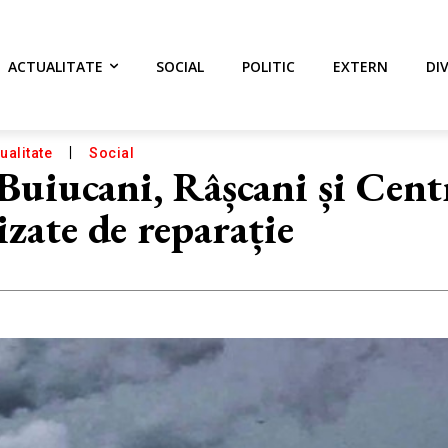
ACTUALITATE
SOCIAL
POLITIC
EXTERN
DI
ualitate
Social
 Buiucani, Râșcani și Cent
izate de reparație