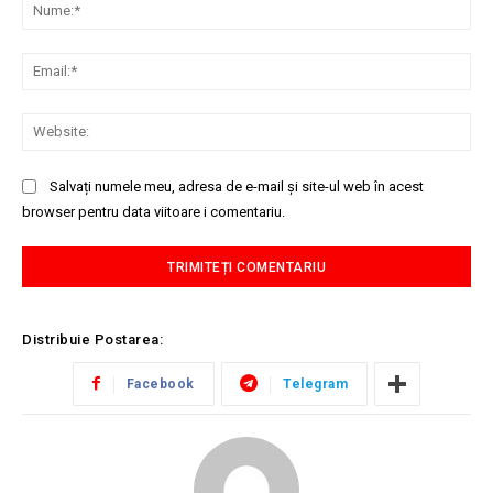
Nu
Ema
Web
Salvați numele meu, adresa de e-mail și site-ul web în acest
browser pentru data viitoare i comentariu.
Distribuie Postarea:
Facebook
Telegram