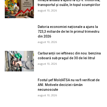
Inflația anuală a ajuns la 6,3%: motorina,
transportul și ouăle, în topul scumpirilor
august 10, 2026
Datoria economiei naționale a ajuns la
723,3 miliarde de lei în primul trimestru
din 2026
august 10, 2026
Carburanții se ieftinesc din nou: benzina
coboară sub pragul de 30 de lei litrul
august 10, 2026
Fostul șef MoldATSA nu va fi verificat de
ANI. Motivele deciziei rămân
necunoscute
august 10, 2026