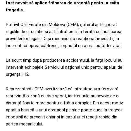
fost nevoit să aplice frânarea de urgență pentru a evita
tragedia.
Potrivit Căii Ferate din Moldova (CFM), șoferul ar fi ignorat
regulile de circulație și ar fi intrat pe linia ferată cu încălcarea
prevederilor legale. Deși mecanicul a reacționat imediat și a
încercat să oprească trenul, impactul nu a mai putut fi evitat.
La scurt timp după producerea accidentului, la fața locului au
intervenit echipajele Serviciului național unic pentru apeluri de
urgență 112.
Reprezentanții CFM avertizează că infrastructura feroviară
reprezintă o zonă cu risc sporit, iar trenurile au nevoie de o
distanță foarte mare pentru a frâna complet. Din acest motiv,
apariția bruscă a unui obstacol pe șine poate duce la tragedii
imposibil de prevenit chiar și în cazul unei reacții rapide din
partea mecanicului.