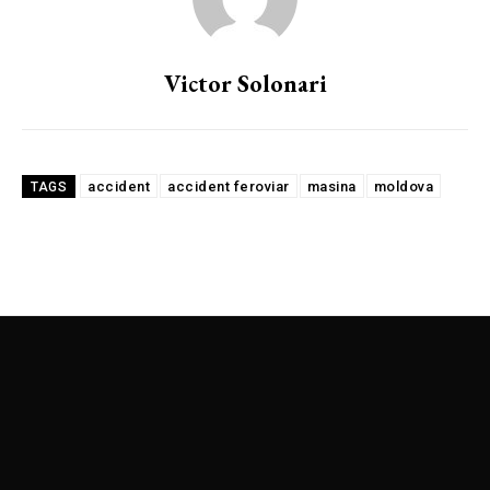
Victor Solonari
accident
accident feroviar
masina
moldova
TAGS