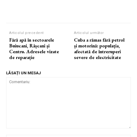
Articolul precedent
Articolul următor
Fără apă în sectoarele
Cuba a rămas fără petrol
Buiucani, Râșcani și
și motorină: populația,
Centru. Adresele vizate
afectată de întreruperi
de reparație
severe de electricitate
LĂSAȚI UN MESAJ
Comentariu: