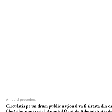
Articolul precedent
Circulația pe un drum public național va fi sistată din c
filmărilor unui serial. Anunțul făcut de Administrația de