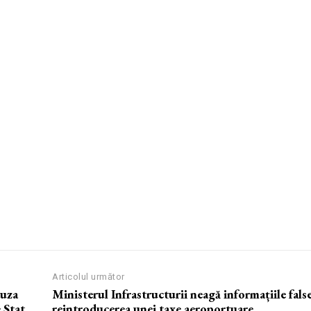
Articolul următor
auza
Ministerul Infrastructurii neagă informațiile fals
 Stat
reintroducerea unei taxe aeroportuare