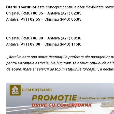
Orarul zborurilor
este conceput pentru a oferi flexibilitate maxi
Chișinău (RMO)
00:05
– Antalya (AYT)
02:05
Antalya (AYT)
02:55
– Chișinău (RMO)
05:05
Chișinău (RMO)
06:30
– Antalya (AYT)
08:30
Antalya (AYT)
09:30
– Chișinău (RMO)
11:40
„Antalya este una dintre destinațiile preferate ale pasagerilor no
pentru vacanțele estivale. Ne bucurăm să oferim opțiuni de călăt
de soare, mare și servicii de top în stațiunile turcești.”
, a declar