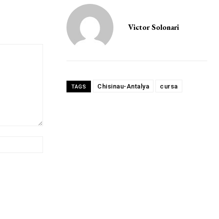
Victor Solonari
Chisinau-Antalya
cursa
TAGS
Website: