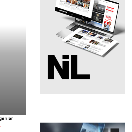
gerilor
.