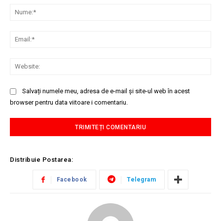
Nu
Ema
Web
Salvați numele meu, adresa de e-mail și site-ul web în acest
browser pentru data viitoare i comentariu.
Distribuie Postarea:
Facebook
Telegram