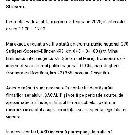
Strășeni.
Restricția va fi valabilă miercuri, 5 februarie 2025, în intervalul
orelor 11:00 – 17:00.
Mai exact, circulația va fi sistată pe drumul public național G70
Strășeni-Scoreni-Dănceni-R3, km 0+5 – 0+180 (str. Mihai
Eminescu intersecție cu str. Ștefan cel Mare), tronsonul care
intersectează drumul public național R1 Chișinău-Ungheni-
frontiera cu România, km 22+355 (șoseau Chișinău).
Aceste măsuri sunt necesare în contextul desfășurării
filmărilor serialului „ȘACALII” și vor fi pe perioade scurte, de
aproximativ 5 minute, în timpul filmării dublelor, pentru a
minimiza impactul asupra circulației și a respecta legislația în
vigoare.
În acest context, ASD îndemnă participanții la trafic să