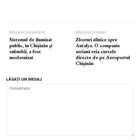
Articolul precedent
Articolul următor
Sistemul de iluminat
Zboruri zilnice spre
public, în Chișinău și
Antalya. O companie
suburbii, a fost
aeriană reia cursele
modernizat
directe de pe Aeroportul
Chișinău
LĂSAȚI UN MESAJ
Comentariu: