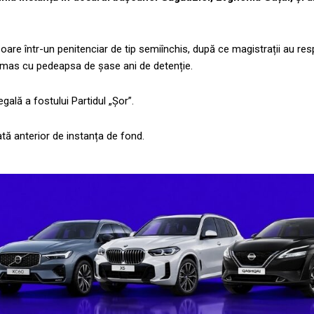
are într-un penitenciar de tip semiînchis, după ce magistrații au res
rămas cu pedeapsa de șase ani de detenție.
gală a fostului Partidul „Șor”.
tă anterior de instanța de fond.