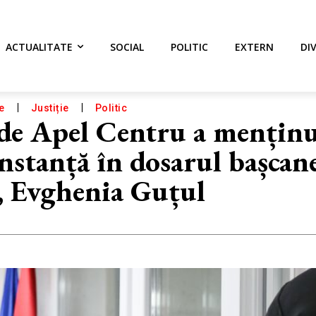
ACTUALITATE
SOCIAL
POLITIC
EXTERN
DI
e
Justiție
Politic
 de Apel Centru a mențin
nstanță în dosarul bașcan
, Evghenia Guțul