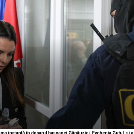
ma instanță în dosarul bașcanei Găgăuziei, Evghenia Guțul, și al