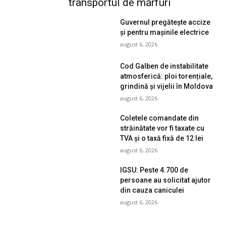
transportul de mărfuri
Guvernul pregătește accize
și pentru mașinile electrice
august 6, 2026
Cod Galben de instabilitate
atmosferică: ploi torențiale,
grindină și vijelii în Moldova
august 6, 2026
Coletele comandate din
străinătate vor fi taxate cu
TVA și o taxă fixă de 12 lei
august 6, 2026
IGSU: Peste 4.700 de
persoane au solicitat ajutor
din cauza caniculei
august 6, 2026