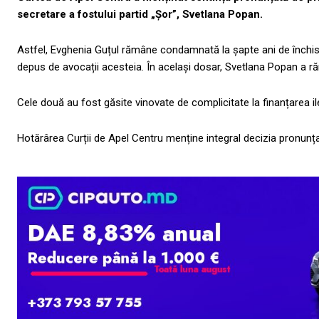
secretare a fostului partid „Șor”, Svetlana Popan.
Astfel, Evghenia Guțul rămâne condamnată la șapte ani de închiso
depus de avocații acesteia. În același dosar, Svetlana Popan a 
Cele două au fost găsite vinovate de complicitate la finanțarea ile
Hotărârea Curții de Apel Centru menține integral decizia pronunța