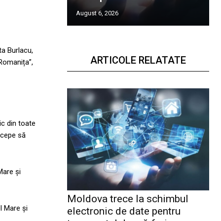
August 6, 2026
ta Burlacu,
ARTICOLE RELATATE
„Romanița”,
ic din toate
începe să
Mare și
Moldova trece la schimbul
el Mare și
electronic de date pentru