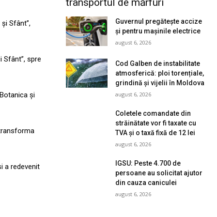
transportul de mărfuri
Guvernul pregătește accize
și Sfânt”,
și pentru mașinile electrice
august 6, 2026
i Sfânt”, spre
Cod Galben de instabilitate
atmosferică: ploi torențiale,
grindină și vijelii în Moldova
august 6, 2026
 Botanica și
Coletele comandate din
străinătate vor fi taxate cu
 transforma
TVA și o taxă fixă de 12 lei
august 6, 2026
IGSU: Peste 4.700 de
i a redevenit
persoane au solicitat ajutor
din cauza caniculei
august 6, 2026