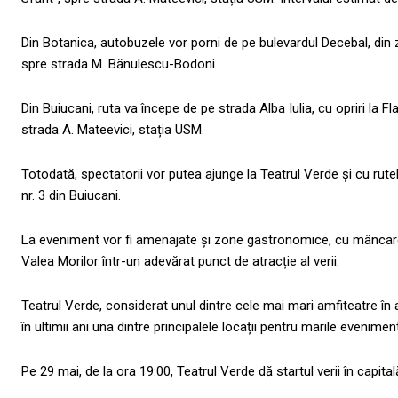
Din Botanica, autobuzele vor porni de pe bulevardul Decebal, din z
spre strada M. Bănulescu-Bodoni.
Din Buiucani, ruta va începe de pe strada Alba Iulia, cu opriri la 
strada A. Mateevici, stația USM.
Totodată, spectatorii vor putea ajunge la Teatrul Verde și cu rutele
nr. 3 din Buiucani.
La eveniment vor fi amenajate și zone gastronomice, cu mâncare 
Valea Morilor într-un adevărat punct de atracție al verii.
Teatrul Verde, considerat unul dintre cele mai mari amfiteatre în 
în ultimii ani una dintre principalele locații pentru marile evenimen
Pe 29 mai, de la ora 19:00, Teatrul Verde dă startul verii în capital