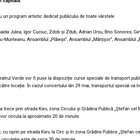
n capitală.
 un program artistic dedicat publicului de toate vârstele.
aida Julea, Igor Cuciuc, Zdob și Zdub, Adrian Ursu, Brio Sonores, Ge
mpu-Munteanu, Ansamblul „Plăieșii”, Ansamblul „Mărțișor”, Ansamblul 
trul Verde vor fi puse la dispoziție curse speciale de transport publ
către locație. În cazul concertului din 29 mai, transportul special va 
 trece prin strada Kiev, zona Circului și Grădina Publică „Ștefan cel 
vor circula la aproximativ 20 de minute.
 cu opriri pe strada Kiev, la Circ și în zona Grădinii Publice „Ștefan c
 circulație este de circa 30 de minute.