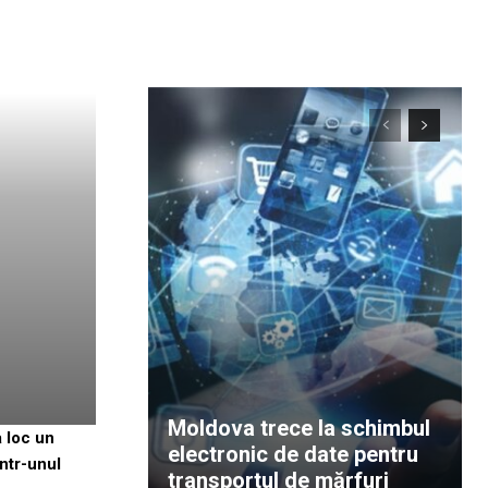
Moldova trece la schimbul
a loc un
electronic de date pentru
într-unul
transportul de mărfuri