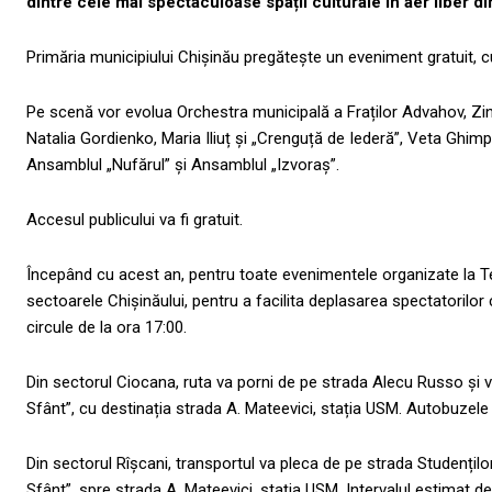
dintre cele mai spectaculoase spații culturale în aer liber di
Primăria municipiului Chișinău pregătește un eveniment gratuit, cu
Pe scenă vor evolua Orchestra municipală a Fraților Advahov, Zin
Natalia Gordienko, Maria Iliuț și „Crenguță de Iederă”, Veta Ghi
Ansamblul „Nufărul” și Ansamblul „Izvoraș”.
Accesul publicului va fi gratuit.
Începând cu acest an, pentru toate evenimentele organizate la Tea
sectoarele Chișinăului, pentru a facilita deplasarea spectatorilor 
circule de la ora 17:00.
Din sectorul Ciocana, ruta va porni de pe strada Alecu Russo și va
Sfânt”, cu destinația strada A. Mateevici, stația USM. Autobuzele 
Din sectorul Rîșcani, transportul va pleca de pe strada Studenților,
Sfânt”, spre strada A. Mateevici, stația USM. Intervalul estimat de