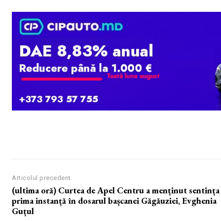
Articolul precedent
(ultima oră) Curtea de Apel Centru a menținut sentința
prima instanță în dosarul bașcanei Găgăuziei, Evghenia
Guțul