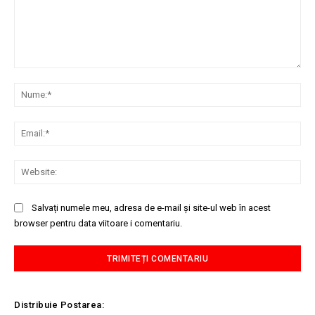
Comentariu:
Nu
Ema
Web
Salvați numele meu, adresa de e-mail și site-ul web în acest
browser pentru data viitoare i comentariu.
Distribuie Postarea: