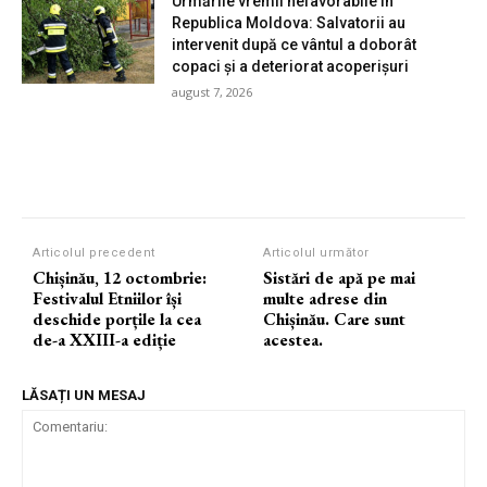
Urmările vremii nefavorabile în
Republica Moldova: Salvatorii au
intervenit după ce vântul a doborât
copaci și a deteriorat acoperișuri
august 7, 2026
Articolul precedent
Articolul următor
Chișinău, 12 octombrie:
Sistări de apă pe mai
Festivalul Etniilor își
multe adrese din
deschide porțile la cea
Chișinău. Care sunt
de-a XXIII-a ediție
acestea.
LĂSAȚI UN MESAJ