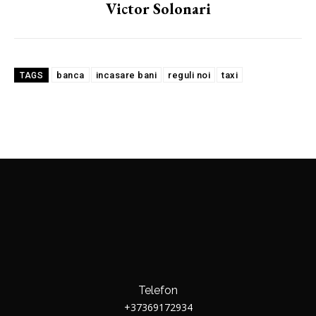
Victor Solonari
banca
incasare bani
reguli noi
taxi
TAGS
Telefon
+37369172934