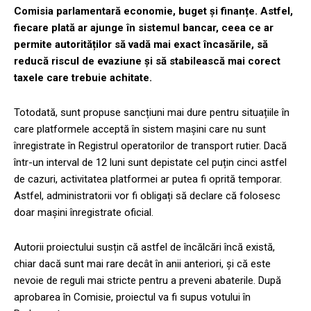
Comisia parlamentară economie, buget și finanțe. Astfel,
fiecare plată ar ajunge în sistemul bancar, ceea ce ar
permite autorităților să vadă mai exact încasările, să
reducă riscul de evaziune și să stabilească mai corect
taxele care trebuie achitate.
Totodată, sunt propuse sancțiuni mai dure pentru situațiile în
care platformele acceptă în sistem mașini care nu sunt
înregistrate în Registrul operatorilor de transport rutier. Dacă
într-un interval de 12 luni sunt depistate cel puțin cinci astfel
de cazuri, activitatea platformei ar putea fi oprită temporar.
Astfel, administratorii vor fi obligați să declare că folosesc
doar mașini înregistrate oficial.
Autorii proiectului susțin că astfel de încălcări încă există,
chiar dacă sunt mai rare decât în anii anteriori, și că este
nevoie de reguli mai stricte pentru a preveni abaterile. După
aprobarea în Comisie, proiectul va fi supus votului în