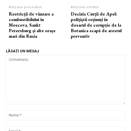
Articolul precedent
Articolul următor
Restricții de vânzare a
Decizia Curții de Apel:
combustibilului în
polițiștii reținuți în
Moscova, Sankt
dosarul de corupție de la
Petersburg și alte orașe
Botanica scapă de arestul
mari din Rusia
preventiv
LĂSAȚI UN MESAJ
Comentariu:
Nu
Ema