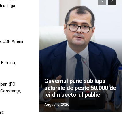
tru Liga
a CSF Anenii
s Femina,
Guvernul pune sub lupă
iban (FC
salariile de peste 50.000 de
 Constanța,
lei din sectorul public
August 6, 2026
nic