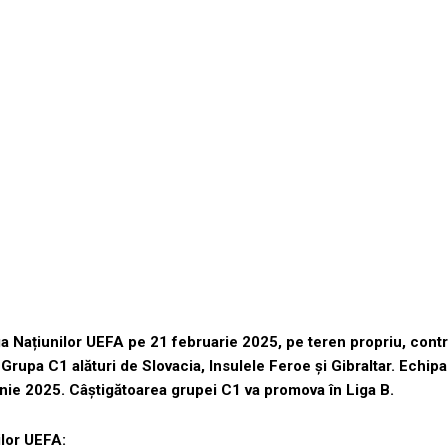
a Națiunilor UEFA pe 21 februarie 2025, pe teren propriu, cont
n Grupa C1 alături de Slovacia, Insulele Feroe și Gibraltar. Echip
unie 2025.
Câștigătoarea grupei C1 va promova în Liga B.
ilor UEFA: