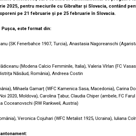
rie 2025, pentru meciurile cu Gibraltar și Slovacia, contând pen
isporeni
pe 21 februarie și pe 25 februarie în Slovacia.
 Pușca, este format din:
eanu (SK Fenerbahce 1907, Turcia), Anastasia Nagoreanschi (Agarist
ădiceanu (Modena Calcio Femminile, Italia), Valeria Vîrlan (FC Vasa
 Bistrița Năsăud, România), Andreea Costin
omânia), Mihaela Gamarț (WFC Kamenica Sasa, Macedonia), Carina Do
i 2020, Moldova), Carolina Ţabur, Claudia Chiper (ambele, FC Farul
na Coceanovschi (RW Rankweil, Austria)
omânia), Veronica Cojuhari (WFC Metalist 1925, Ucraina), Iuliana Col
 cantonament: