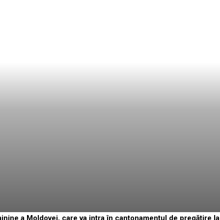
inine a Moldovei, care va intra în cantonamentul de pregătire la