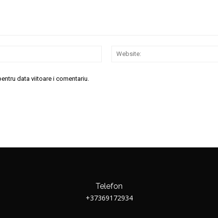
Email:*
entru data viitoare i comentariu.
Telefon
+37369172934