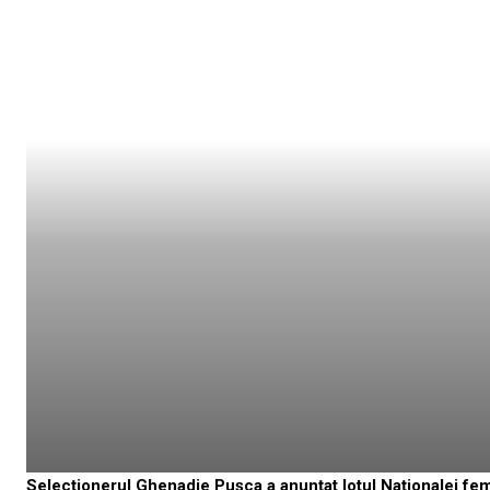
Selecționerul Ghenadie Pușca a anunțat lotul Naționalei fem