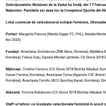
Selecționatelor Moldovei de la Vadul lui Vodă, din 17 februa
Națiunilor. Partidele vor avea loc la Complexul Sportiv din N
Lotul convocat de selecționerul echipei feminine, Ghenadie
Portari:
Margarita Panova (Manila Digger FC, PHL), Natalia Munt
Noi 2020)
Fundași:
Anastasia Sivolobova (ZNK Mura, Slovenia), Mădălina B
România), Felicia Guțu, Daniela Mardari (ambele, CS Gloria 2018
Mijlocași:
Cristina Cerescu (CS Gloria 2018 Bistrița Năsăud, R
Vasas Femina, România), Anastasia Toma (Agarista CSF Anenii No
România), Anastasia Cernitu (ACS Sporting Banat, România), Eli
Atacanți:
Victoria Rubanovici (CS Gloria 2018 Bistrița-Năsăud, R
Staff-ul tehnic ce însoțește selecționata feminină în acest