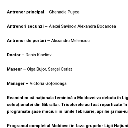
Antrenor principal –
Ghenadie Pușca
Antrenori secunzi –
Alexei Savinov, Alexandra Bocancea
Antrenor de portari –
Alexandru Melenciuc
Doctor –
Denis Kiseliov
Maseur –
Olga Bujor, Sergei Cerlat
Manager –
Victoria Goțonoaga
Reamintim că naționala feminină a Moldovei va debuta în Lig
selecționatei din Gibraltar. Tricolorele au fost repartizate î
programate șase meciuri în lunile februarie, aprilie și mai-i
Programul complet al Moldovei în faza grupelor Ligii Națiun