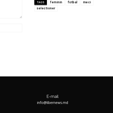
feminin
fotbal
meci
TAGS
selectioner
Website:
E-mail
info@libernews.md