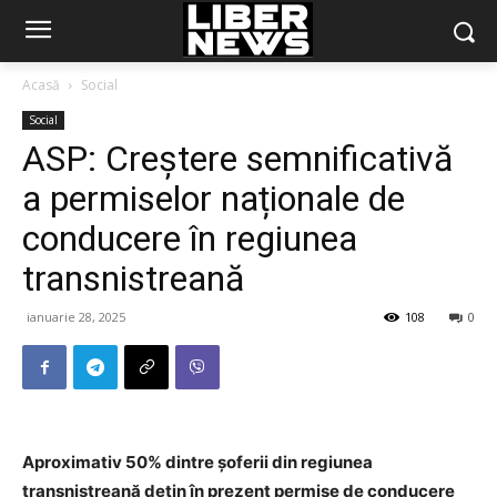
Acasă
Social
Social
ASP: Creștere semnificativă
a permiselor naționale de
conducere în regiunea
transnistreană
ianuarie 28, 2025
108
0
Aproximativ 50% dintre șoferii din regiunea
transnistreană dețin în prezent permise de conducere