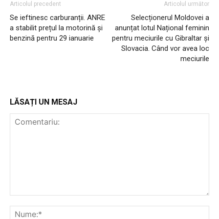
Articolul precedent
Articolul următor
Se ieftinesc carburanții. ANRE
Selecționerul Moldovei a
a stabilit prețul la motorină și
anunțat lotul Național feminin
benzină pentru 29 ianuarie
pentru meciurile cu Gibraltar și
Slovacia. Când vor avea loc
meciurile
LĂSAȚI UN MESAJ