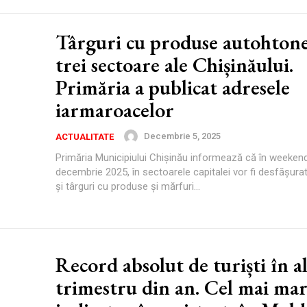
Târguri cu produse autohtone
trei sectoare ale Chișinăului.
Primăria a publicat adresele
iarmaroacelor
Decembrie 5, 2025
ACTUALITATE
Primăria Municipiului Chișinău informează că în weekend
decembrie 2025, în sectoarele capitalei vor fi desfășur
și târguri cu produse și mărfuri...
Record absolut de turiști în al
trimestru din an. Cel mai ma