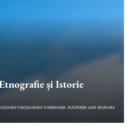
tnografie și Istorie
cționării mărțișoarelor tradiționale. Activitățile sunt destinate