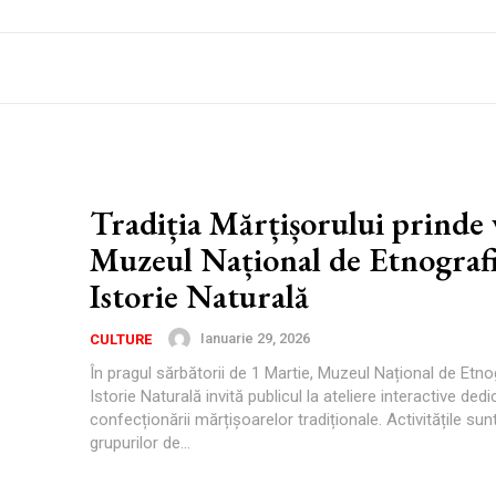
Tradiția Mărțișorului prinde v
Muzeul Național de Etnografi
Istorie Naturală
Ianuarie 29, 2026
CULTURE
În pragul sărbătorii de 1 Martie, Muzeul Național de Etnog
Istorie Naturală invită publicul la ateliere interactive dedi
confecționării mărțișoarelor tradiționale. Activitățile sun
grupurilor de...