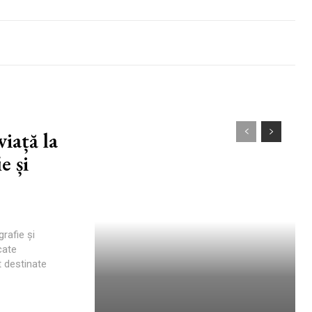
iață la
e și
rafie și
cate
t destinate