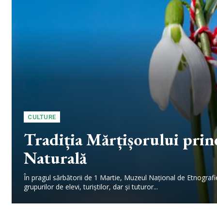
CULTURE
Tradiția Mărțișorului prind
Naturală
În pragul sărbătorii de 1 Martie, Muzeul Național de Etnografie ș
grupurilor de elevi, turiștilor, dar și tuturor...