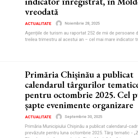
indicator înregistrat, în Mold
vreodată
Noiembrie 28, 2025
ACTUALITATE
Agențiile de turism au raportat 252 de mii de persoane de
treilea trimestru al acestui an – cel mai mare indicator tri
Primăria Chișinău a publicat
calendarul târgurilor tematic
pentru octombrie 2025. Cel p
șapte evenimente organizare
Septembrie 30, 2025
ACTUALITATE
Primăria Municipiului Chișinău a publicat calendarul-cadru
prevăzute pentru luna octombrie 2025. Târg tematic - „Ziua Vinului”,