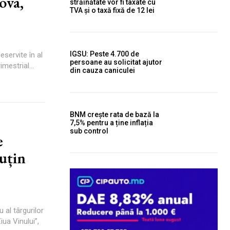
ova,
străinătate vor fi taxate cu
TVA și o taxă fixă de 12 lei
IGSU: Peste 4.700 de
servite în al
persoane au solicitat ajutor
mestrial...
din cauza caniculei
BNM crește rata de bază la
7,5% pentru a ține inflația
sub control
e
uțin
 al târgurilor