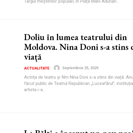
Târgul meșterilor populari, în Piața Marii Adunări...
Doliu în lumea teatrului din
Moldova. Nina Doni s-a stins 
viață
Septembrie 25, 2025
ACTUALITATE
Actrița de teatru și film Nina Doni s-a stins din viață. An
făcut public de Teatrul Republican „Luceafărul”, instituți
artista i-a...