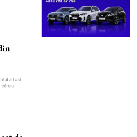
din
unțul a fost
a căreia