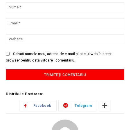
Nu
Ema
Web
Salvați numele meu, adresa de e-mail și site-ul web în acest
browser pentru data viitoare i comentariu.
Distribuie Postarea:
Facebook
Telegram