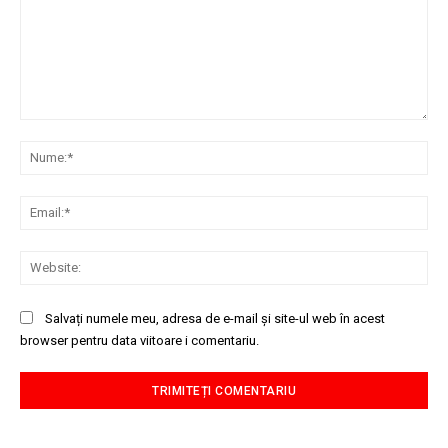
Comentariu:
Nu
Ema
Web
Salvați numele meu, adresa de e-mail și site-ul web în acest
browser pentru data viitoare i comentariu.