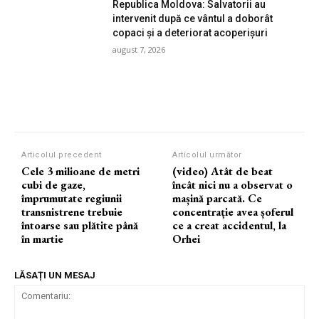
Republica Moldova: Salvatorii au
intervenit după ce vântul a doborât
copaci și a deteriorat acoperișuri
august 7, 2026
Articolul precedent
Articolul următor
Cele 3 milioane de metri
(video) Atât de beat
cubi de gaze,
încât nici nu a observat o
împrumutate regiunii
mașină parcată. Ce
transnistrene trebuie
concentrație avea șoferul
întoarse sau plătite până
ce a creat accidentul, la
în martie
Orhei
LĂSAȚI UN MESAJ