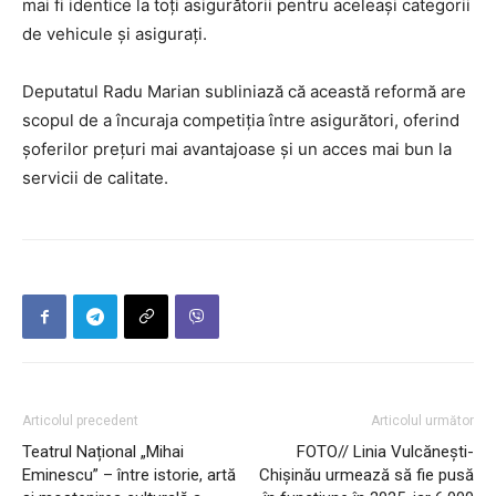
mai fi identice la toți asigurătorii pentru aceleași categorii
de vehicule și asigurați.
Deputatul Radu Marian subliniază că această reformă are
scopul de a încuraja competiția între asigurători, oferind
șoferilor prețuri mai avantajoase și un acces mai bun la
servicii de calitate.
Articolul precedent
Articolul următor
Teatrul Național „Mihai
FOTO// Linia Vulcănești-
Eminescu” – între istorie, artă
Chișinău urmează să fie pusă