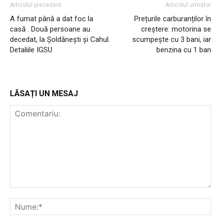
Articolul precedent
Articolul următor
A fumat până a dat foc la
Prețurile carburanților în
casă . Două persoane au
creștere: motorina se
decedat, la Șoldănești și Cahul.
scumpește cu 3 bani, iar
Detaliile IGSU
benzina cu 1 ban
LĂSAȚI UN MESAJ