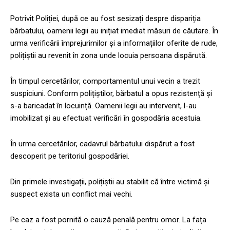
Potrivit Poliției, după ce au fost sesizați despre dispariția
bărbatului, oamenii legii au inițiat imediat măsuri de căutare. În
urma verificării împrejurimilor și a informațiilor oferite de rude,
polițiștii au revenit în zona unde locuia persoana dispărută.
În timpul cercetărilor, comportamentul unui vecin a trezit
suspiciuni. Conform polițiștilor, bărbatul a opus rezistență și
s-a baricadat în locuință. Oamenii legii au intervenit, l-au
imobilizat și au efectuat verificări în gospodăria acestuia.
În urma cercetărilor, cadavrul bărbatului dispărut a fost
descoperit pe teritoriul gospodăriei.
Din primele investigații, polițiștii au stabilit că între victimă și
suspect exista un conflict mai vechi.
Pe caz a fost pornită o cauză penală pentru omor. La fața