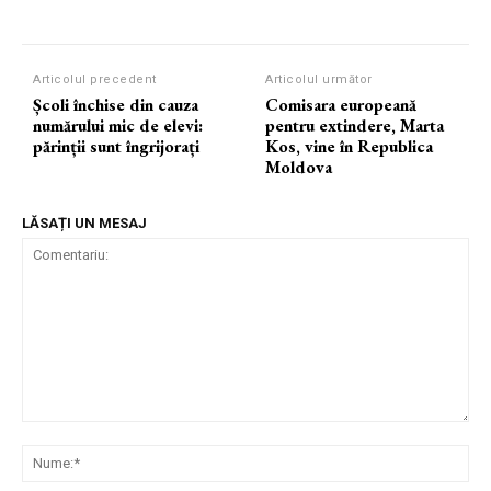
Articolul precedent
Articolul următor
Școli închise din cauza
Comisara europeană
numărului mic de elevi:
pentru extindere, Marta
părinții sunt îngrijorați
Kos, vine în Republica
Moldova
LĂSAȚI UN MESAJ
Comentariu:
Nu