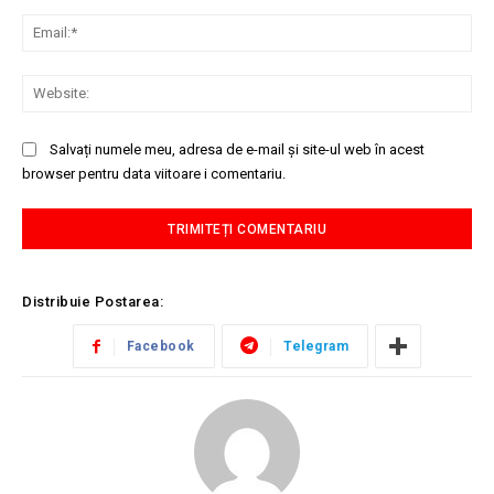
Ema
Web
Salvați numele meu, adresa de e-mail și site-ul web în acest
browser pentru data viitoare i comentariu.
Distribuie Postarea:
Facebook
Telegram