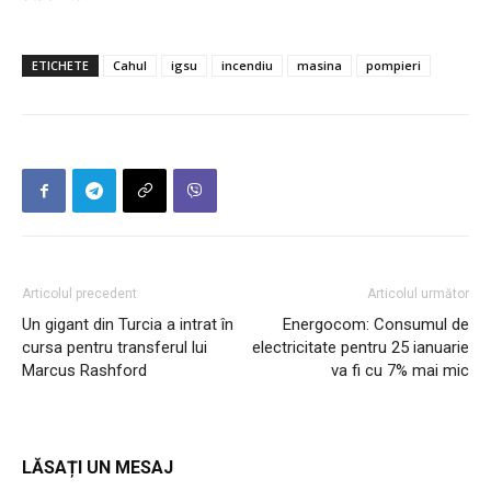
ETICHETE
Cahul
igsu
incendiu
masina
pompieri
Articolul precedent
Articolul următor
Un gigant din Turcia a intrat în
Energocom: Consumul de
cursa pentru transferul lui
electricitate pentru 25 ianuarie
Marcus Rashford
va fi cu 7% mai mic
LĂSAȚI UN MESAJ