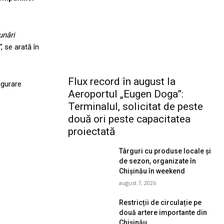
unări
”
, se arată în
Flux record în august la
igurare
Aeroportul „Eugen Doga”:
Terminalul, solicitat de peste
două ori peste capacitatea
proiectată
Târguri cu produse locale și
de sezon, organizate în
Chișinău în weekend
august 7, 2026
Restricții de circulație pe
două artere importante din
Chișinău