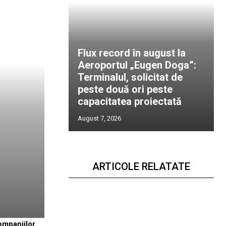
Flux record în august la
Aeroportul „Eugen Doga”:
Terminalul, solicitat de
peste două ori peste
capacitatea proiectată
August 7, 2026
ARTICOLE RELATATE
ompaniilor