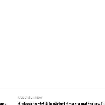
Articolul următor
iune
A plecat în vizită la părinți și nu s-a mai întors. Po