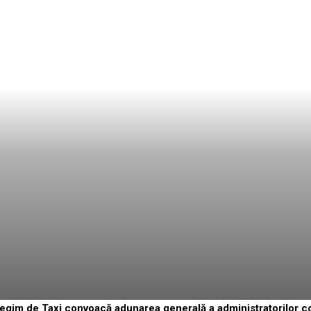
 Regim de Taxi convoacă adunarea generală a administratorilor c