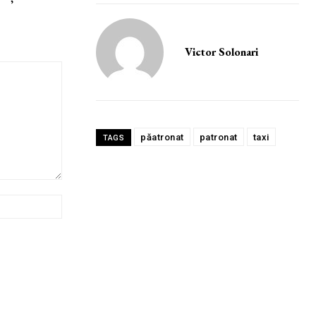
Victor Solonari
păatronat
patronat
taxi
TAGS
Website: