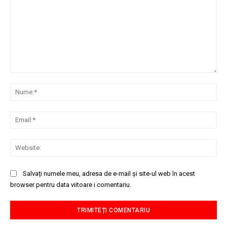
Comentariu:
Nu
Ema
Web
Salvați numele meu, adresa de e-mail și site-ul web în acest
browser pentru data viitoare i comentariu.