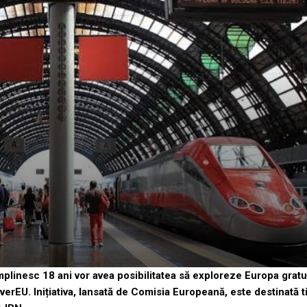
mplinesc 18 ani vor avea posibilitatea să exploreze Europa gratui
verEU. Inițiativa, lansată de Comisia Europeană, este destinată ti