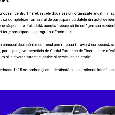
e IPN.
ropean pentru Tineret, în cele două sesiuni organizate anual – în april
ei, să completeze formularul de participare cu datele din actul de iden
e răspundere. Totodată, aceștia trebuie să fie cetățeni sau rezidenți
ări terțe participante la programul Erasmus+.
 în principal deplasărilor cu trenul prin rețeaua feroviară europeană, și
s, participanții vor beneficia de Cardul European de Tineret, care oferă
m și la diverse atracții turistice și servicii de călătorie.
rioada 1–15 octombrie și este destinată tinerilor născuți între 1 ianu