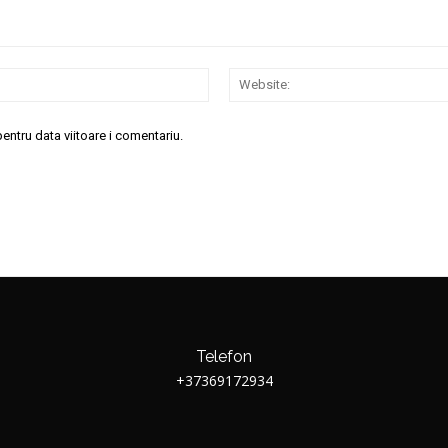
Email:*
entru data viitoare i comentariu.
Telefon
+37369172934