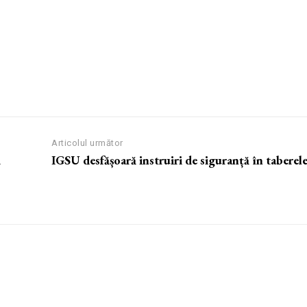
Articolul următor
ă
IGSU desfășoară instruiri de siguranță în taberel