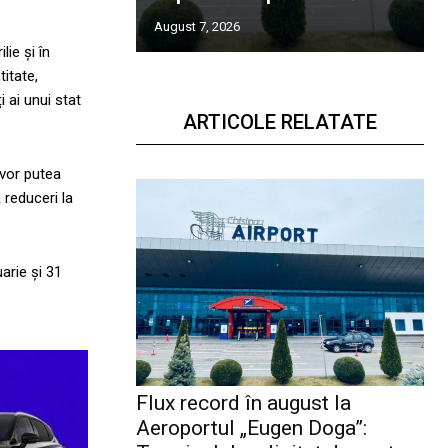
August 7, 2026
ie și în
titate,
 ai unui stat
ARTICOLE RELATATE
 vor putea
 reduceri la
arie și 31
Flux record în august la
Aeroportul „Eugen Doga”: