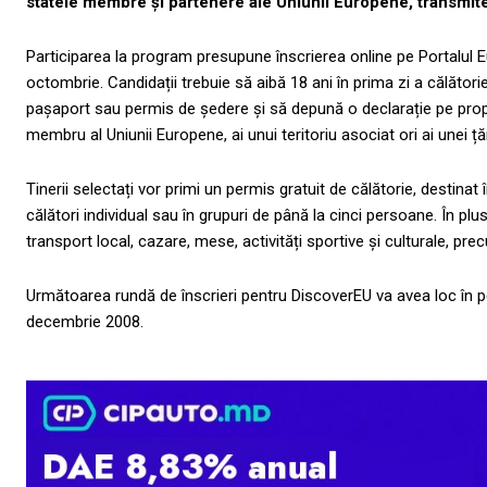
statele membre și partenere ale Uniunii Europene, transmit
Participarea la program presupune înscrierea online pe Portalul Eu
octombrie. Candidații trebuie să aibă 18 ani în prima zi a călători
pașaport sau permis de ședere și să depună o declarație pe propri
membru al Uniunii Europene, ai unui teritoriu asociat ori ai unei ț
Tinerii selectați vor primi un permis gratuit de călătorie, destinat
călători individual sau în grupuri de până la cinci persoane. În plu
transport local, cazare, mese, activități sportive și culturale, precu
Următoarea rundă de înscrieri pentru DiscoverEU va avea loc în pe
decembrie 2008.