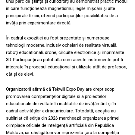
unui parc de știință și curiozități au demonstrat practic modul
în care funcționează magnetismul, legile mișcării și alte
principii ale fizicii, oferind participanților posibilitatea de a
învăța prin experimentare directă.
În cadrul expoziției au fost prezentate și numeroase
tehnologii moderne, inclusiv ochelari de realitate virtuală,
roboți educaționali, drone, circuite electronice și imprimante
3D. Participanții au putut afla cum aceste instrumente pot fi
integrate în procesul educațional și utilizate atât de profesori,
cât și de elevi.
Organizatorii afirmă că Tekwill Expo Day are drept scop
promovarea competențelor digitale și a proiectelor
educaționale dezvoltate în instituțiile de învățământ și în
cadrul activităților extracurriculare. Totodată, aceștia au
subliniat că ediția din 2026 marchează organizarea primei
olimpiade oficiale de inteligență artificială din Republica
Moldova, iar câștigătorii vor reprezenta țara la competiția