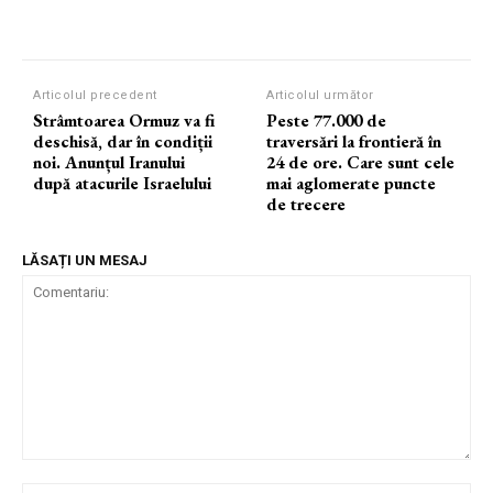
Articolul precedent
Articolul următor
Strâmtoarea Ormuz va fi
Peste 77.000 de
deschisă, dar în condiții
traversări la frontieră în
noi. Anunțul Iranului
24 de ore. Care sunt cele
după atacurile Israelului
mai aglomerate puncte
de trecere
LĂSAȚI UN MESAJ
Comentariu: