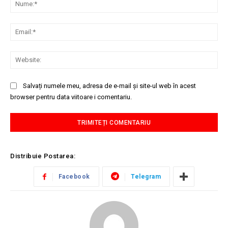
Nu
Ema
Web
Salvați numele meu, adresa de e-mail și site-ul web în acest
browser pentru data viitoare i comentariu.
Distribuie Postarea:
Facebook
Telegram