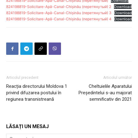
824198819-Solicitare-Apă-Canal-Chișinău (перетянутый)
Download
824198819-Solicitare-Apă-Canal-Chișinău (перетянутый) 2
Download
824198819-Solicitare-Apă-Canal-Chișinău (перетянутый) 3
Download
824198819-Solicitare-Apă-Canal-Chișinău (перетянутый) 4
Download
Articolul precedent
Articolul următor
Reacția directorului Moldova 1
Cheltuielile Aparatului
privind difuzarea postului în
Președintelui s-au majorat
regiunea transnistreană
semnificativ din 2021
LĂSAȚI UN MESAJ