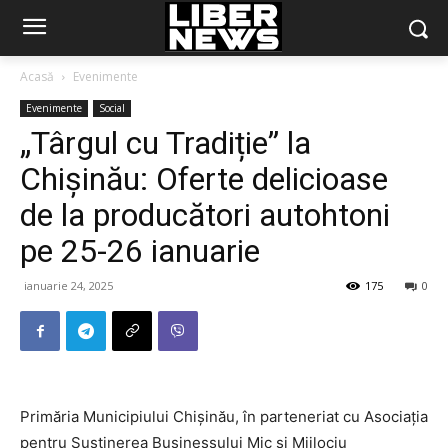
Acasă
Evenimente
Evenimente
Social
„Târgul cu Tradiție” la
Chișinău: Oferte delicioase
de la producători autohtoni
pe 25-26 ianuarie
ianuarie 24, 2025
175
0
Primăria Municipiului Chișinău, în parteneriat cu Asociația
pentru Susținerea Businessului Mic și Mijlociu