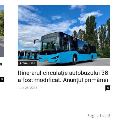
va
Actualitate
Itinerarul circulație autobuzului 38
a fost modificat. Anunțul primăriei
0
iulie 28, 2025
0
Pagina 1 din 2