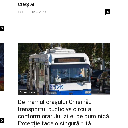
crește
decembrie 2, 2025
0
0
Actualitate
ă
De hramul orașului Chișinău
transportul public va circula
conform orarului zilei de duminică.
0
Excepție face o singură rută