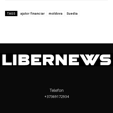
ajutor financiar
moldova
Suedia
TAGS
Telefon
+37369172934