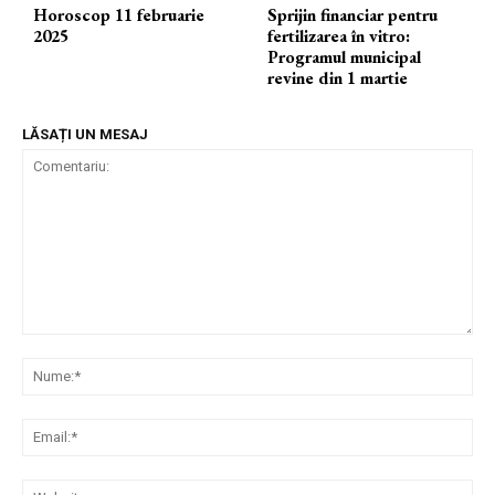
Horoscop 11 februarie
Sprijin financiar pentru
2025
fertilizarea în vitro:
Programul municipal
revine din 1 martie
LĂSAȚI UN MESAJ
Comentariu:
Nu
Ema
Web