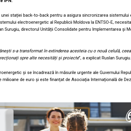
te IPN.
ia unei stației back-to-back pentru a asigura sincronizarea sistemului 
stemului electroenergetic al Republicii Moldova la ENTSO-E, necesit
an Surugiu, directorul Unității Consolidate pentru Implementarea și M
ănești s-a transformat în extinderea acesteia cu o nouă celulă, ceea 
ecționați spre alte necesități și proiecte
”, a explicat Ruslan Surugiu.
ctroenergetic și se încadrează în măsurile urgente ale Guvernului Repu
de milioane de euro și este finanțat de Asociația Internațională de Dez