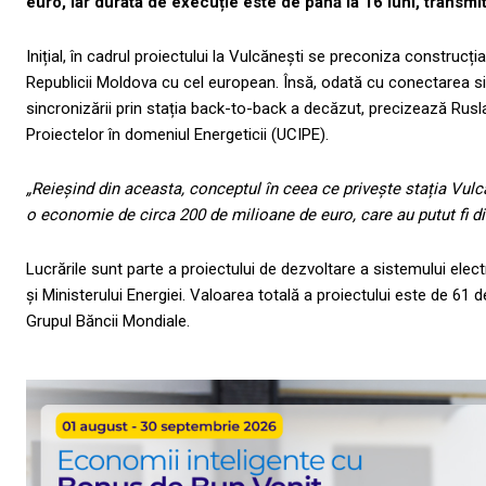
euro, iar durata de execuție este de până la 16 luni, transmi
Inițial, în cadrul proiectului la Vulcănești se preconiza construcț
Republicii Moldova cu cel european. Însă, odată cu conectarea si
sincronizării prin stația back-to-back a decăzut, precizează Rusl
Proiectelor în domeniul Energeticii (UCIPE).
„Reieșind din aceasta, conceptul în ceea ce privește stația Vulc
o economie de circa 200 de milioane de euro, care au putut fi dir
Lucrările sunt parte a proiectului de dezvoltare a sistemului ele
și Ministerului Energiei. Valoarea totală a proiectului este de 61 
Grupul Băncii Mondiale.