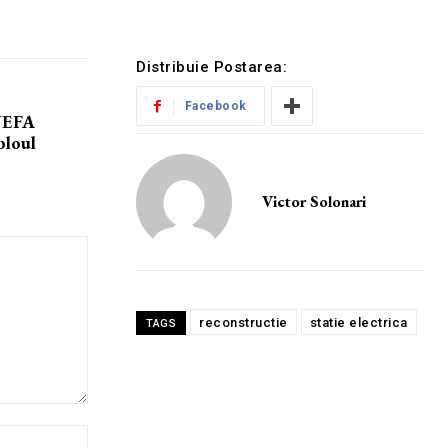
Distribuie Postarea:
Facebook
 UEFA
bloul
Victor Solonari
reconstructie
statie electrica
TAGS
Website: