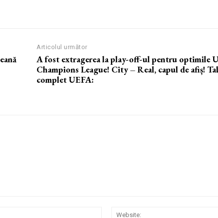
Articolul următor
peană
A fost extragerea la play-off-ul pentru optimile
Champions League! City – Real, capul de afiș! Ta
complet UEFA:
Email:*