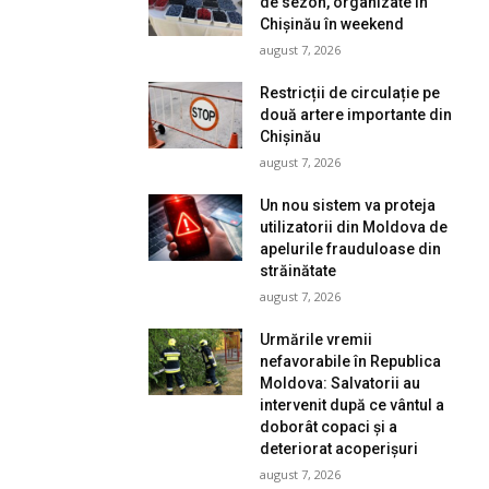
de sezon, organizate în
Chișinău în weekend
august 7, 2026
Restricții de circulație pe
două artere importante din
Chișinău
august 7, 2026
Un nou sistem va proteja
utilizatorii din Moldova de
apelurile frauduloase din
străinătate
august 7, 2026
Urmările vremii
nefavorabile în Republica
Moldova: Salvatorii au
intervenit după ce vântul a
doborât copaci și a
deteriorat acoperișuri
august 7, 2026