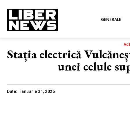
GENERALE
Act
Stația electrică Vulcăneș
unei celule s
Date:
ianuarie 31, 2025