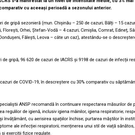
IACRS s-a manifestat la un nivel de intensitate medie, cu 3% mai 
omparativ cu aceeași perioadă a sezonului anterior.
i de gripă sezonieră (mun. Chișinău – 250 de cazuri; Bălți – 15 cazuri
, Florești, Orhei, Ștefan-Vodă – 4 cazuri; Cimișlia, Comrat, Edineț, S
, Dondușeni, Fălești, Leova – câte un caz), atestându-se o descreșter
i de gripă, 96 620 de cazuri de IACRS și 9198 de cazuri de infecții res
e 7 cazuri de COVID-19, în descreștere cu 30% comparativ cu săptămâ
i, specialiștii ANSP recomandă în continuare respectarea măsurilor de p
a regulilor de igienă, inclusiv igiena mâinilor, igiena respiratorie; res
i învățământ, cu aerisirea spațiilor închise; purtarea măștilor în institu
tome ale infecției respiratorii; menținerea unui stil de viață sănătos
i exerciții fizice regulate.