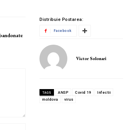
Distribuie Postarea:
Facebook
 abandonate
Victor Solonari
ANSP
Covid 19
Infectii
TAGS
moldova
virus
Website: