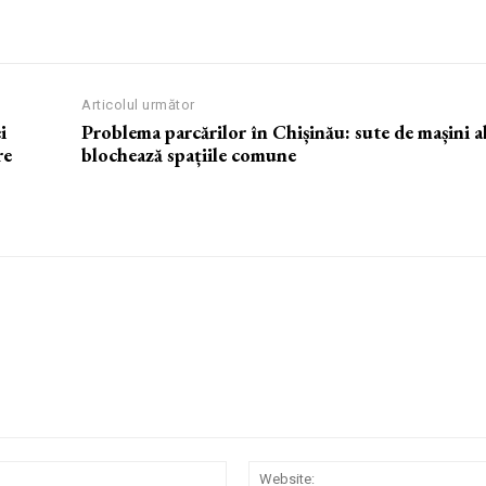
Articolul următor
i
Problema parcărilor în Chișinău: sute de mașini
re
blochează spațiile comune
Email:*