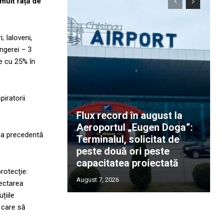
mult față de
; Ialoveni,
ângerei – 3
e cu 25% în
piratorii
Flux record în august la
Aeroportul „Eugen Doga”:
na precedentă
Terminalul, solicitat de
peste două ori peste
capacitatea proiectată
rotecție:
August 7, 2026
pectarea
țiile
, care să