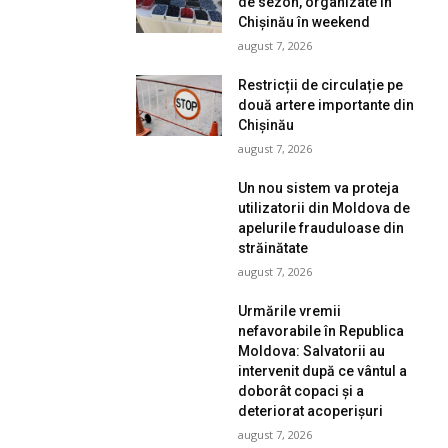
de sezon, organizate în
Chișinău în weekend
august 7, 2026
Restricții de circulație pe
două artere importante din
Chișinău
august 7, 2026
Un nou sistem va proteja
utilizatorii din Moldova de
apelurile frauduloase din
străinătate
august 7, 2026
Urmările vremii
nefavorabile în Republica
Moldova: Salvatorii au
intervenit după ce vântul a
doborât copaci și a
deteriorat acoperișuri
august 7, 2026