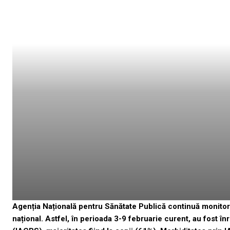
Agenția Națională pentru Sănătate Publică continuă monitorizar
național. Astfel, în perioada 3-9 februarie curent, au fost în