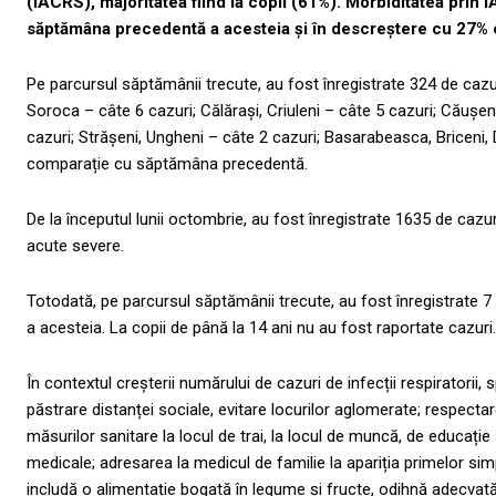
(IACRS), majoritatea fiind la copii (61%). Morbiditatea prin 
săptămâna precedentă a acesteia și în descreștere cu 27% c
Pe parcursul săptămânii trecute, au fost înregistrate 324 de cazur
Soroca – câte 6 cazuri; Călărași, Criuleni – câte 5 cazuri; Căușeni
cazuri; Strășeni, Ungheni – câte 2 cazuri; Basarabeasca, Briceni
comparație cu săptămâna precedentă.
De la începutul lunii octombrie, au fost înregistrate 1635 de cazur
acute severe.
Totodată, pe parcursul săptămânii trecute, au fost înregistrat
a acesteia. La copii de până la 14 ani nu au fost raportate cazuri.
În contextul creșterii numărului de cazuri de infecții respiratori
păstrare distanței sociale, evitare locurilor aglomerate; respectare
măsurilor sanitare la locul de trai, la locul de muncă, de educație ș
medicale; adresarea la medicul de familie la apariția primelor simp
includă o alimentație bogată în legume și fructe, odihnă adecvată ș