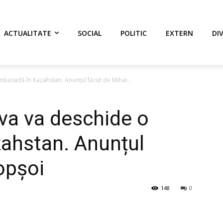
ACTUALITATE
SOCIAL
POLITIC
EXTERN
DI
basadă în Kazahstan. Anunțul făcut de Mihai...
va va deschide o
ahstan. Anunțul
opșoi
148
0