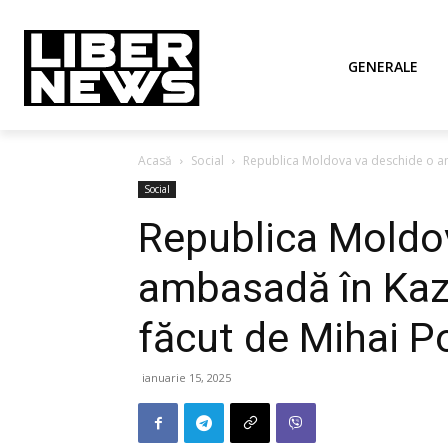
GENERALE
Acasă
Social
Republica Moldova va deschide o am
Social
Republica Moldo
ambasadă în Kaz
făcut de Mihai P
ianuarie 15, 2025