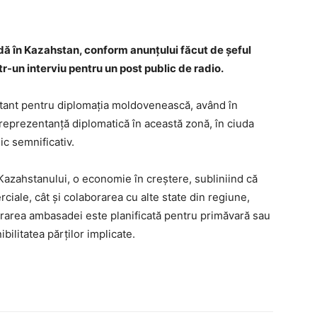
 în Kazahstan, conform anunțului făcut de șeful
r-un interviu pentru un post public de radio.
nt pentru diplomația moldovenească, având în
 reprezentanță diplomatică în această zonă, în ciuda
ic semnificativ.
Kazahstanului, o economie în creștere, subliniind că
rciale, cât și colaborarea cu alte state din regiune,
area ambasadei este planificată pentru primăvară sau
bilitatea părților implicate.