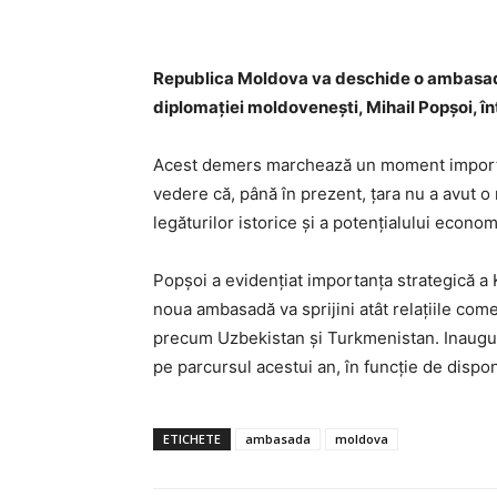
Republica Moldova va deschide o ambasadă
diplomației moldovenești, Mihail Popșoi, înt
Acest demers marchează un moment importa
vedere că, până în prezent, țara nu a avut o
legăturilor istorice și a potențialului econom
Popșoi a evidențiat importanța strategică a 
noua ambasadă va sprijini atât relațiile come
precum Uzbekistan și Turkmenistan. Inaugur
pe parcursul acestui an, în funcție de disponi
ETICHETE
ambasada
moldova