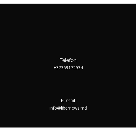
Telefon
+37369172934
E-mail
info@libernews.md