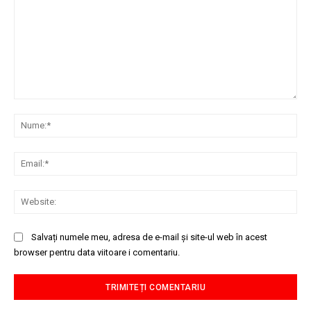
Comentariu:
Nu
Ema
Web
Salvați numele meu, adresa de e-mail și site-ul web în acest
browser pentru data viitoare i comentariu.