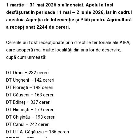
1 martie – 31 mai 2026 s-a încheiat. Apelul a fost
desfășurat în perioada 11 mai – 2 iunie 2026, iar în cadrul
acestuia Agenția de Intervenție și Plăți pentru Agricultură
a recepționat 2244 de cereri.
Cererile au fost recepționate prin direcțiile teritoriale ale AIPA,
care acoperă mai multe localități din aria lor de deservire,
după cum urmează:
DT Orhei – 232 cereri
DT Ungheni – 142 cereri
DT Florești – 198 cereri
DT Căușeni – 163 cereri
DT Edineț – 337 cereri
DT Hîncești – 179 cereri
DT Chișinău – 193 cereri
DT Cahul – 242 cereri
DT U.T.A. Găgăuzia – 186 cereri