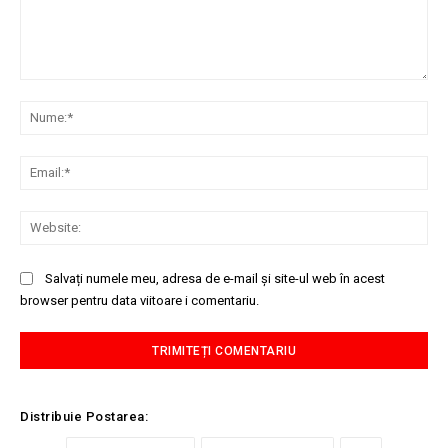
Comentariu:
Nu
Ema
Web
Salvați numele meu, adresa de e-mail și site-ul web în acest
browser pentru data viitoare i comentariu.
Distribuie Postarea: