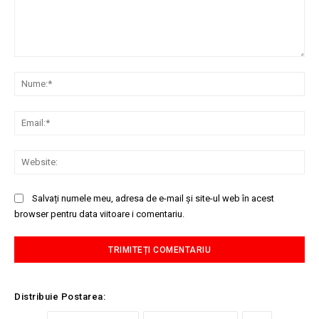
Comentariu:
Nu
Ema
Web
Salvați numele meu, adresa de e-mail și site-ul web în acest
browser pentru data viitoare i comentariu.
Distribuie Postarea: