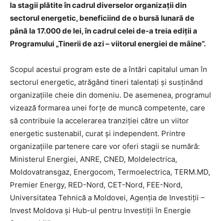
la stagii plătite în cadrul diverselor organizații din
sectorul energetic, beneficiind de o bursă lunară de
până la 17.000 de lei, în cadrul celei de-a treia ediții a
Programului „Tinerii de azi – viitorul energiei de mâine”.
Scopul acestui program este de a întări capitalul uman în
sectorul energetic, atrăgând tineri talentați și susținând
organizațiile cheie din domeniu. De asemenea, programul
vizează formarea unei forțe de muncă competente, care
să contribuie la accelerarea tranziției către un viitor
energetic sustenabil, curat și independent. Printre
organizațiile partenere care vor oferi stagii se numără:
Ministerul Energiei, ANRE, CNED, Moldelectrica,
Moldovatransgaz, Energocom, Termoelectrica, TERM.MD,
Premier Energy, RED-Nord, CET-Nord, FEE-Nord,
Universitatea Tehnică a Moldovei, Agenția de Investiții –
Invest Moldova și Hub-ul pentru Investiții în Energie