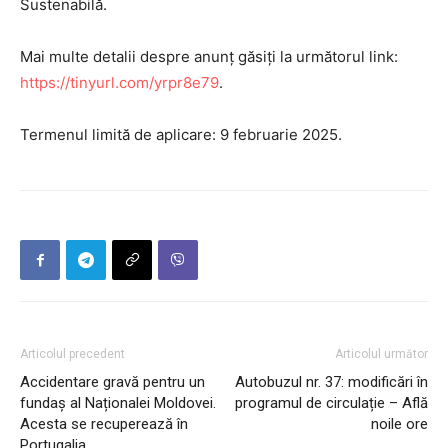
Sustenabilă.
Mai multe detalii despre anunț găsiți la următorul link:
https://tinyurl.com/yrpr8e79
.
Termenul limită de aplicare: 9 februarie 2025.
Articolul precedent
Articolul următor
Accidentare gravă pentru un
Autobuzul nr. 37: modificări în
fundaș al Naționalei Moldovei.
programul de circulație – Află
Acesta se recuperează în
noile ore
Portugalia