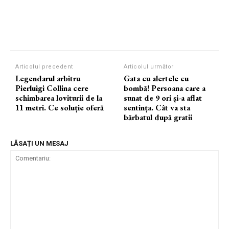
Articolul precedent
Articolul următor
Legendarul arbitru
Gata cu alertele cu
Pierluigi Collina cere
bombă! Persoana care a
schimbarea loviturii de la
sunat de 9 ori și-a aflat
11 metri. Ce soluție oferă
sentința. Cât va sta
bărbatul după gratii
LĂSAȚI UN MESAJ