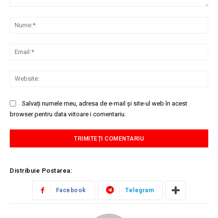
Comentariu:
Nu
Ema
Web
Salvați numele meu, adresa de e-mail și site-ul web în acest
browser pentru data viitoare i comentariu.
Distribuie Postarea:
Facebook
Telegram