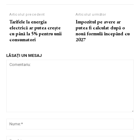
Articolul precedent
Articolul următor
Tarifele la energia
Impozitul pe avere ar
electrică ar putea crește
putea fi calculat după o
cu până la 5% pentru unii
nouă formulă începând cu
consumatori
2027
LĂSAȚI UN MESAJ
Comentariu:
Nu
Ema