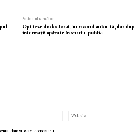
Articolul următor
mpul
Opt teze de doctorat, în vizorul autorităților du
informații apărute în spațiul public
Email:*
entru data viitoare i comentariu.