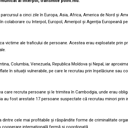
municat al Interpol, transmite point.md.
arcursul a cinci zile în Europa, Asia, Africa, America de Nord și Am
 în colaborare cu Interpol, Europol, Ameripol și Agenția Europeană pen
 ca victime ale traficului de persoane. Acestea erau exploatate prin pr
ale.
ntina, Columbia, Venezuela, Republica Moldova și Nepal, iar aproxim
late în situații vulnerabile, pe care le recrutau prin înșelăciune sau c
rețea care recruta persoane și le trimitea în Cambodgia, unde erau obli
gia au fost arestate 17 persoane suspectate că recrutau minori prin i
 dintre cele mai profitabile și răspândite forme de criminalitate organ
o cooperare internațională fermă și coordonată.