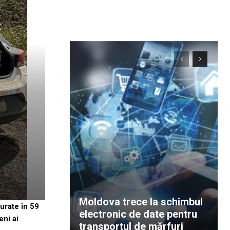
Moldova trece la schimbul
urate în 59
electronic de date pentru
eni ai
transportul de mărfuri