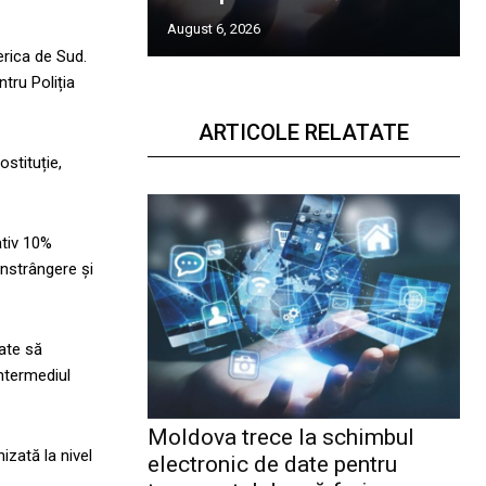
August 6, 2026
erica de Sud.
tru Poliția
ARTICOLE RELATATE
ostituție,
ativ 10%
onstrângere și
gate să
ntermediul
Moldova trece la schimbul
izată la nivel
electronic de date pentru