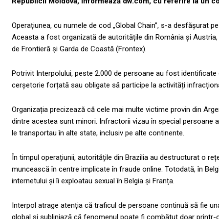
Republicii Moldova, informează dw.com, cu referire la un co
Operațiunea, cu numele de cod „Global Chain”, s-a desfășurat pe p
Aceasta a fost organizată de autoritățile din România și Austria,
de Frontieră și Garda de Coastă (Frontex).
Potrivit Interpolului, peste 2.000 de persoane au fost identificate
cerșetorie forțată sau obligate să participe la activități infracțion
Organizația precizează că cele mai multe victime provin din Arge
dintre acestea sunt minori. Infractorii vizau în special persoane af
le transportau în alte state, inclusiv pe alte continente.
În timpul operațiunii, autoritățile din Brazilia au destructurat o 
muncească în centre implicate în fraude online. Totodată, în Bel
internetului și îi exploatau sexual în Belgia și Franța.
Interpol atrage atenția că traficul de persoane continuă să fie una
global și subliniază că fenomenul poate fi combătut doar printr-