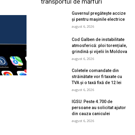
transportul de mărfuri
Guvernul pregătește accize
și pentru mașinile electrice
august 6, 2026
Cod Galben de instabilitate
atmosferică: ploi torențiale,
grindină și vijelii în Moldova
august 6, 2026
Coletele comandate din
străinătate vor fi taxate cu
TVA și o taxă fixă de 12 lei
august 6, 2026
IGSU: Peste 4.700 de
persoane au solicitat ajutor
din cauza caniculei
august 6, 2026