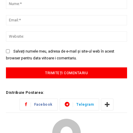
Nu
Ema
Web
Salvați numele meu, adresa de e-mail și site-ul web în acest
browser pentru data viitoare i comentariu.
Distribuie Postarea:
Facebook
Telegram