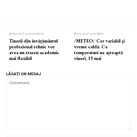
Articolul precedent
Articolul următor
Tinerii din învățământul
/METEO/ Cer variabil și
profesional tehnic vor
vreme caldă. Ce
avea un traseu academic
temperaturi ne așteaptă
mai flexibil
vineri, 15 mai
LĂSAȚI UN MESAJ
Comentariu: