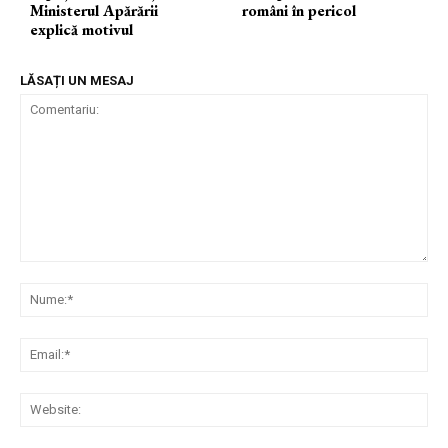
Ministerul Apărării
români în pericol
explică motivul
LĂSAȚI UN MESAJ
Comentariu:
Nu
Ema
Web