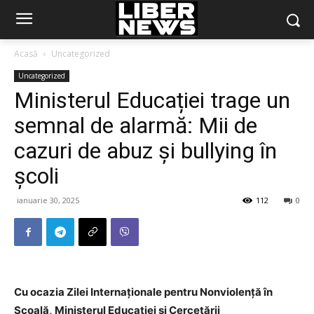
Acasă
Uncategorized
Uncategorized
Ministerul Educației trage un
semnal de alarmă: Mii de
cazuri de abuz și bullying în
școli
ianuarie 30, 2025
112
0
Cu ocazia Zilei Internaționale pentru Nonviolență în
Școală, Ministerul Educației și Cercetării