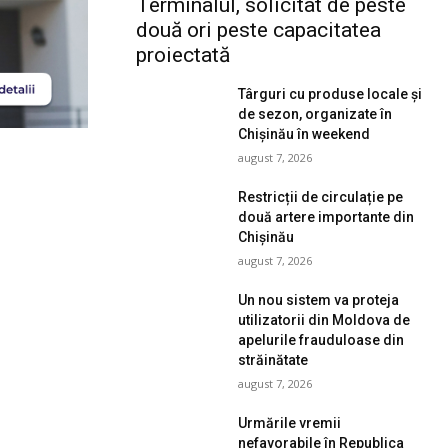
Terminalul, solicitat de peste
două ori peste capacitatea
proiectată
Târguri cu produse locale și
de sezon, organizate în
Chișinău în weekend
august 7, 2026
Restricții de circulație pe
două artere importante din
Chișinău
august 7, 2026
Un nou sistem va proteja
utilizatorii din Moldova de
apelurile frauduloase din
străinătate
august 7, 2026
Urmările vremii
nefavorabile în Republica