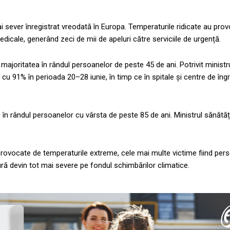
i sever înregistrat vreodată în Europa. Temperaturile ridicate au pro
icale, generând zeci de mii de apeluri către serviciile de urgență.
ajoritatea în rândul persoanelor de peste 45 de ani. Potrivit ministrul
u 91% în perioada 20–28 iunie, în timp ce în spitale și centre de îngri
 în rândul persoanelor cu vârsta de peste 85 de ani. Ministrul sănătății
e provocate de temperaturile extreme, cele mai multe victime fiind pe
dură devin tot mai severe pe fondul schimbărilor climatice.