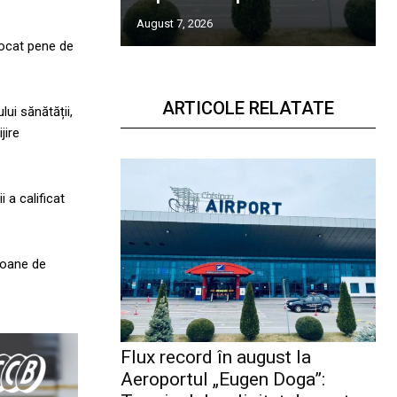
August 7, 2026
vocat pene de
ARTICOLE RELATATE
ui sănătății,
jire
 a calificat
rsoane de
Flux record în august la
Aeroportul „Eugen Doga”: