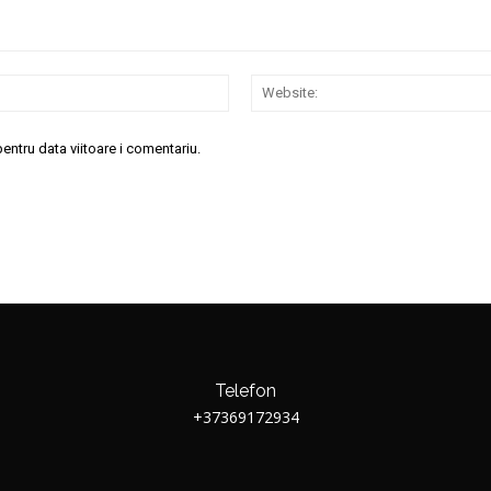
Email:*
entru data viitoare i comentariu.
Telefon
+37369172934