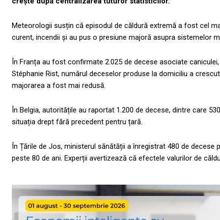
crește după centralizarea tuturor statisticilor.
Meteorologii susțin că episodul de căldură extremă a fost cel ma
curent, incendii și au pus o presiune majoră asupra sistemelor med
În Franța au fost confirmate 2.025 de decese asociate caniculei, m
Stéphanie Rist, numărul deceselor produse la domiciliu a crescut c
majorarea a fost mai redusă.
În Belgia, autoritățile au raportat 1.200 de decese, dintre care 530
situația drept fără precedent pentru țară.
În Țările de Jos, ministerul sănătății a înregistrat 480 de deces
peste 80 de ani. Experții avertizează că efectele valurilor de căl