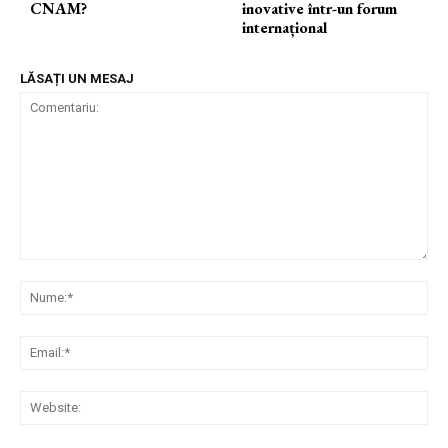
CNAM?
inovative într-un forum
internațional
LĂSAȚI UN MESAJ
Comentariu:
Nu
Ema
Web