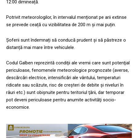
12:00 dimineață.
Potrivit meteorologilor, în intervalul menționat pe arii extinse
se prevede ceață cu vizibilitatea de 200 m și mai puțin.
Șoferii sunt îndemnați să conducă prudent și să păstreze o
distanță mai mare între vehiculele.
Codul Galben reprezintă condiţii ale vremii care sunt potenţial
periculoase, fenomenele meteorologice prognozate (averse,
descărcări electrice, intensificări ale vântului, temperaturi
ridicate sau scăzute, risc de creşteri de debite şi niveluri în
râuri etc.) sunt obişnuite pentru teritoriul ţării, dar temporar
pot deveni periculoase pentru anumite activităţi socio-
economice.