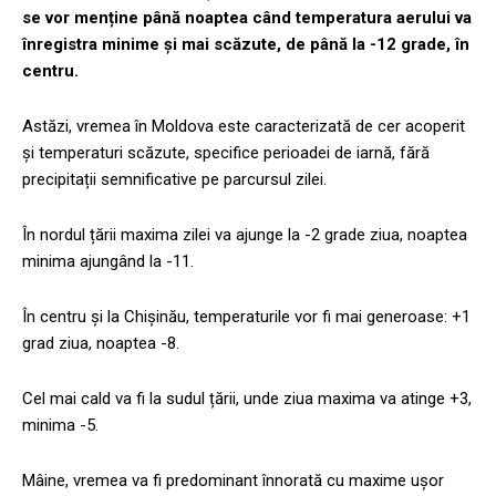
se vor menține până noaptea când temperatura aerului va
înregistra minime și mai scăzute, de până la -12 grade, în
centru.
Astăzi, vremea în Moldova este caracterizată de cer acoperit
și temperaturi scăzute, specifice perioadei de iarnă, fără
precipitații semnificative pe parcursul zilei.
În nordul țării maxima zilei va ajunge la -2 grade ziua, noaptea
minima ajungând la -11.
În centru și la Chișinău, temperaturile vor fi mai generoase: +1
grad ziua, noaptea -8.
Cel mai cald va fi la sudul țării, unde ziua maxima va atinge +3,
minima -5.
Mâine, vremea va fi predominant înnorată cu maxime ușor