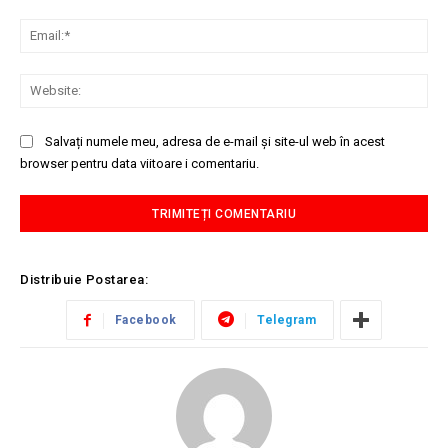
Ema
Web
Salvați numele meu, adresa de e-mail și site-ul web în acest
browser pentru data viitoare i comentariu.
Distribuie Postarea:
Facebook
Telegram