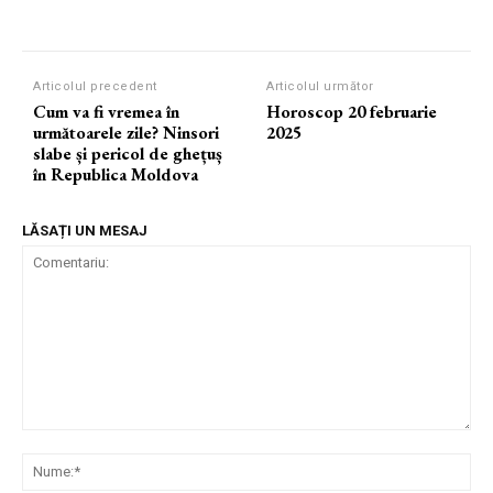
Articolul precedent
Articolul următor
Cum va fi vremea în
Horoscop 20 februarie
următoarele zile? Ninsori
2025
slabe și pericol de ghețuș
în Republica Moldova
LĂSAȚI UN MESAJ
Comentariu:
Nu