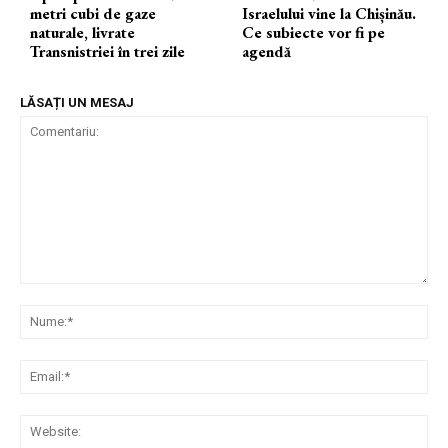
metri cubi de gaze
Israelului vine la Chișinău.
naturale, livrate
Ce subiecte vor fi pe
Transnistriei în trei zile
agendă
LĂSAȚI UN MESAJ
Comentariu:
Nu
Ema
Web