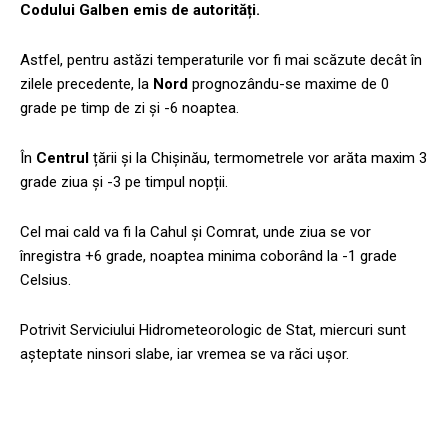
Codului Galben emis de autorități.
Astfel, pentru astăzi temperaturile vor fi mai scăzute decât în
zilele precedente, la
Nord
prognozându-se maxime de 0
grade pe timp de zi și -6 noaptea.
În
Centrul
țării și la Chișinău, termometrele vor arăta maxim 3
grade ziua și -3 pe timpul nopții.
Cel mai cald va fi la Cahul și Comrat, unde ziua se vor
înregistra +6 grade, noaptea minima coborând la -1 grade
Celsius.
Potrivit Serviciului Hidrometeorologic de Stat, miercuri sunt
așteptate ninsori slabe, iar vremea se va răci ușor.