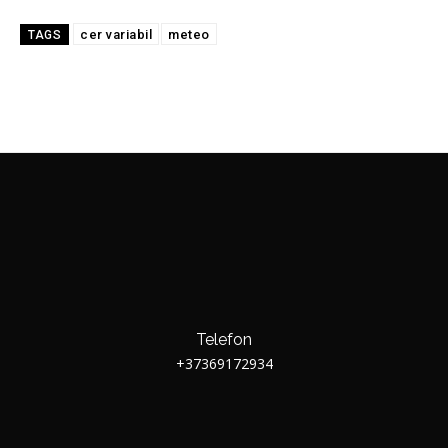
cer variabil
meteo
TAGS
Telefon
+37369172934