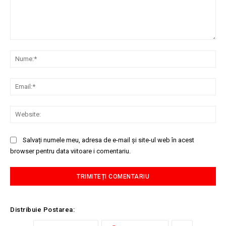
Comentariu:
Nu
Ema
Web
Salvați numele meu, adresa de e-mail și site-ul web în acest
browser pentru data viitoare i comentariu.
Distribuie Postarea: