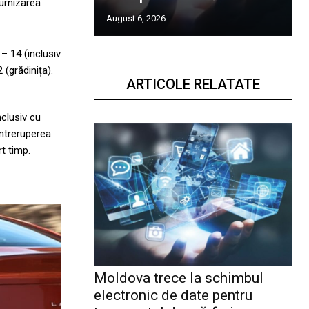
furnizarea
August 6, 2026
 – 14 (inclusiv
 (grădinița).
ARTICOLE RELATATE
nclusiv cu
întreruperea
rt timp.
Moldova trece la schimbul
electronic de date pentru