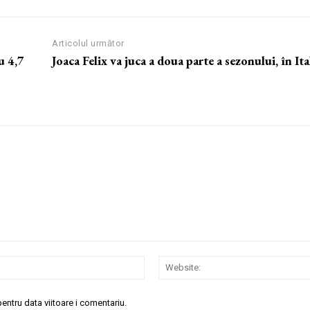
Articolul următor
u 4,7
Joaca Felix va juca a doua parte a sezonului, în Ita
Email:*
entru data viitoare i comentariu.