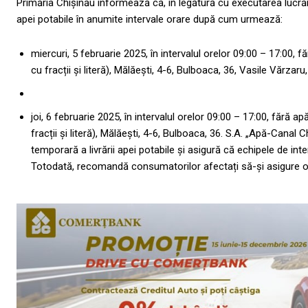
Primăria Chișinău informează că, în legătură cu executarea lucrări
apei potabile în anumite intervale orare după cum urmează:
miercuri, 5 februarie 2025, în intervalul orelor 09:00 – 17:00, f
cu fracții și literă), Mălăești, 4-6, Bulboaca, 36, Vasile Vărzaru
joi, 6 februarie 2025, în intervalul orelor 09:00 – 17:00, fără a
fracții și literă), Mălăești, 4-6, Bulboaca, 36. S.A. „Apă-Cana
temporară a livrării apei potabile și asigură că echipele de int
Totodată, recomandă consumatorilor afectați să-și asigure o