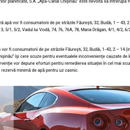
lor planificate, S.A. „Apă-Canal Chișinău” este nevoită să întrerupă 
ără apă vor fi consumatorii de pe străzile Făurești, 32, Budăi, 1 – 43, 2
, 3, 5/1, 5/2, Vadul lui Vodă, 74, 76, 76A, 78, Maria Drăgan, 4/1, 4/2, 6/2
pă vor fi consumatorii de pe străzile Făurești, 32, Budăi, 1-43, 2 – 14 (i
l Chișinău” își cere scuze pentru eventualele inconveniențe cauzate de 
ervenție vor depune eforturi pentru remedierea situației în cel mai scu
 rezervă minimă de apă pentru uz casnic.