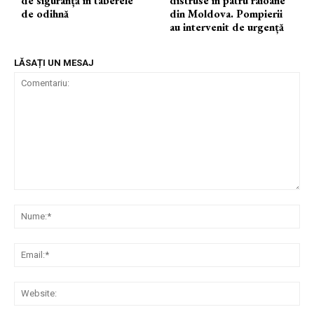
de siguranță în taberele
distruse în patru raioane
de odihnă
din Moldova. Pompierii
au intervenit de urgență
LĂSAȚI UN MESAJ
Comentariu:
Nu
Ema
Web