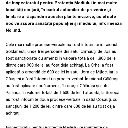
de Inspectoratul pentru Protecția Mediului în mai multe
localități din țară, în cadrul acțiunilor de prevenire și
limitare a răspândirii acestei plante invazive, cu efecte
nocive asupra sănătății populației și mediului, informează
Noi.md.
Cele mai multe procese-verbale au fost întocmite în raionul
Șoldănești, unde trei persoane din satul Climăuții de Jos au
fost sancționate cu amenzi în valoare totală de 1.800 de lei,
dintre care 900 de lei au fost deja achitați. La Orhei a fost
aplicată o amendă de 600 de lei în satul Jora de Mijloc, iar la
Căușeni a fost întocmit un proces-verbal. În raionul Călărași
au fost aplicate două amenzi, în orașul Călărași și satul
Palanca, în valoare totală de 1.500 de lei. Totodată, la Soroca
au fost întocmite două procese-verbale în satul Cosăuți, cu
sancțiuni de 1.200 de lei, dintre care 600 de lei au fost deja
achitați.
Inspectoratul pentru Protecția Mediului reamintește că