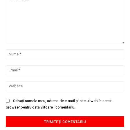
Comentariu:
Nu
Ema
Web
Salvați numele meu, adresa de e-mail și site-ul web în acest
browser pentru data viitoare i comentariu.