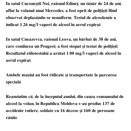
𝐈̂𝐧 𝐬𝐚𝐭𝐮𝐥 𝐂𝐮𝐜𝐨𝐧𝐞𝐬̦𝐭𝐢𝐢 𝐍𝐨𝐢, 𝐫𝐚𝐢𝐨𝐧𝐮𝐥 𝐄𝐝𝐢𝐧𝐞𝐭̦, 𝐮𝐧 𝐭𝐚̂𝐧𝐚̆𝐫 𝐝𝐞 𝟐𝟒 𝐝𝐞 𝐚𝐧𝐢,
𝐚𝐟𝐥𝐚𝐭 𝐥𝐚 𝐯𝐨𝐥𝐚𝐧𝐮𝐥 𝐮𝐧𝐮𝐢 𝐌𝐞𝐫𝐜𝐞𝐝𝐞𝐬, 𝐚 𝐟𝐨𝐬𝐭 𝐨𝐩𝐫𝐢𝐭 𝐝𝐞 𝐩𝐨𝐥𝐢𝐭̦𝐢𝐬̦𝐭𝐢 𝐟𝐢𝐢𝐧𝐝
𝐨𝐛𝐬𝐞𝐫𝐯𝐚𝐭 𝐝𝐞𝐩𝐥𝐚𝐬𝐚̂𝐧𝐝𝐮-𝐬𝐞 𝐧𝐞𝐮𝐧𝐢𝐟𝐨𝐫𝐦. 𝐓𝐞𝐬𝐭𝐮𝐥 𝐝𝐞 𝐚𝐥𝐜𝐨𝐨𝐥𝐞𝐦𝐢𝐞 𝐚
𝐢𝐧𝐝𝐢𝐜𝐚𝐭 𝟏.𝟐𝟔 𝐦𝐠/𝐥 𝐯𝐚𝐩𝐨𝐫𝐢 𝐝𝐞 𝐚𝐥𝐜𝐨𝐨𝐥 𝐢̂𝐧 𝐚𝐞𝐫𝐮𝐥 𝐞𝐱𝐩𝐢𝐫𝐚𝐭.
𝐈̂𝐧 𝐬𝐚𝐭𝐮𝐥 𝐂𝐧𝐞𝐚𝐳𝐞𝐯𝐜𝐚, 𝐫𝐚𝐢𝐨𝐧𝐮𝐥 𝐋𝐞𝐨𝐯𝐚, 𝐮𝐧 𝐛𝐚̆𝐫𝐛𝐚𝐭 𝐝𝐞 𝟑𝟖 𝐝𝐞 𝐚𝐧𝐢,
𝐜𝐚𝐫𝐞 𝐜𝐨𝐧𝐝𝐮𝐜𝐞𝐚 𝐮𝐧 𝐏𝐞𝐮𝐠𝐞𝐨𝐭, 𝐚 𝐟𝐨𝐬𝐭 𝐬𝐭𝐨𝐩𝐚𝐭 𝐬̦𝐢 𝐭𝐞𝐬𝐭𝐚𝐭 𝐝𝐞 𝐩𝐨𝐥𝐢𝐭̦𝐢𝐬̦𝐭𝐢.
𝐑𝐞𝐳𝐮𝐥𝐭𝐚𝐭𝐮𝐥 𝐞𝐭𝐢𝐥𝐨𝐭𝐞𝐬𝐭𝐮𝐥𝐮𝐢 𝐚 𝐚𝐫𝐚̆𝐭𝐚𝐭 𝟏.𝟎𝟎 𝐦𝐠/𝐥 𝐯𝐚𝐩𝐨𝐫𝐢 𝐝𝐞 𝐚𝐥𝐜𝐨𝐨𝐥 𝐢̂𝐧
𝐚𝐞𝐫𝐮𝐥 𝐞𝐱𝐩𝐢𝐫𝐚𝐭.
𝐀𝐦𝐛𝐞𝐥𝐞 𝐦𝐚𝐬̦𝐢𝐧𝐢 𝐚𝐮 𝐟𝐨𝐬𝐭 𝐫𝐢𝐝𝐢𝐜𝐚𝐭𝐞 𝐬̦𝐢 𝐭𝐫𝐚𝐧𝐬𝐩𝐨𝐫𝐭𝐚𝐭𝐞 𝐥𝐚 𝐩𝐚𝐫𝐜𝐚𝐫𝐞𝐚
𝐬𝐩𝐞𝐜𝐢𝐚𝐥𝐚̆.
𝐑𝐞𝐚𝐦𝐢𝐧𝐭𝐢𝐦 𝐜𝐚̆, 𝐝𝐞 𝐥𝐚 𝐢̂𝐧𝐜𝐞𝐩𝐮𝐭𝐮𝐥 𝐚𝐧𝐮𝐥𝐮𝐢, 𝐝𝐢𝐧 𝐜𝐚𝐮𝐳𝐚 𝐜𝐨𝐧𝐬𝐮𝐦𝐮𝐥𝐮𝐢 𝐝𝐞
𝐚𝐥𝐜𝐨𝐨𝐥 𝐥𝐚 𝐯𝐨𝐥𝐚𝐧, 𝐢̂𝐧 𝐑𝐞𝐩𝐮𝐛𝐥𝐢𝐜𝐚 𝐌𝐨𝐥𝐝𝐨𝐯𝐚 𝐬-𝐚𝐮 𝐩𝐫𝐨𝐝𝐮𝐬 𝟏𝟑𝟕 𝐝𝐞
𝐚𝐜𝐜𝐢𝐝𝐞𝐧𝐭𝐞 𝐫𝐮𝐭𝐢𝐞𝐫𝐞, 𝐬𝐨𝐥𝐝𝐚𝐭𝐞 𝐜𝐮 𝟏𝟔 𝐝𝐞𝐜𝐞𝐬𝐞 𝐬̦𝐢 𝟏𝟔𝟎 𝐝𝐞 𝐩𝐞𝐫𝐬𝐨𝐚𝐧𝐞
𝐫𝐚̆𝐧𝐢𝐭𝐞.