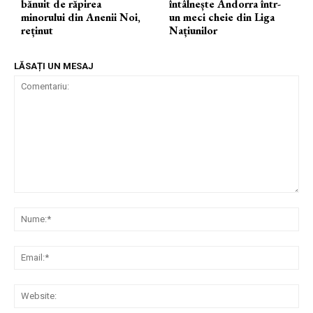
bănuit de răpirea
întâlnește Andorra într-
minorului din Anenii Noi,
un meci cheie din Liga
reținut
Națiunilor
LĂSAȚI UN MESAJ
Comentariu:
Nu
Ema
Web